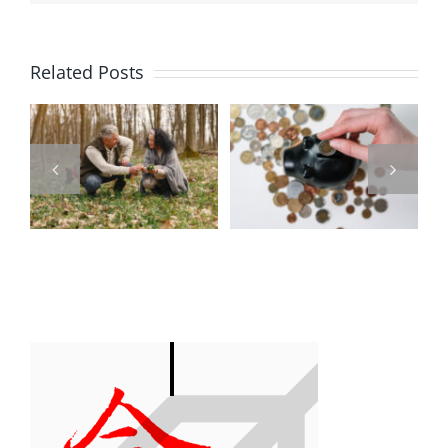
你的股利被
Related Posts
吃掉了嗎？
了
錢滾錢也要
2026「營利
？
懂稅！從受
所得」全攻
薪族到退休
略：從存股
族，如何玩
大軍到中小
轉「利息所
企業主，教
技
得」租稅規
你合法省下
！
劃
稅金！