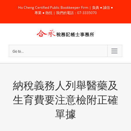
Skip
Ho Cheng Certified Public Bookkeeper Firm | 負責 ● 誠信 ●
to
專業 ● 熱忱 | 我們的電話：07-3335070
content
Go to...
納稅義務人列舉醫藥及
生育費要注意檢附正確
單據