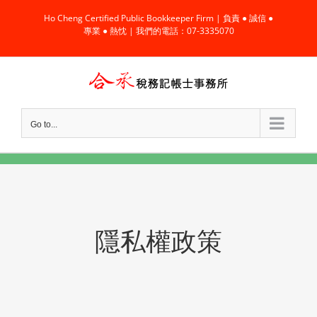
Skip
Ho Cheng Certified Public Bookkeeper Firm | 負責 ● 誠信 ●
to
專業 ● 熱忱 | 我們的電話：07-3335070
content
Go to...
隱私權政策