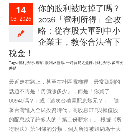
你的股利被吃掉了嗎？
14
2026「營利所得」全攻
03, 2026
略：從存股大軍到中小
企業主，教你合法省下
稅金！
Tags:
營利所得
,
網拍
,
股利及盈餘
,
一時貿易之盈餘
,
股利所得
,
多層次
傳銷
最近走在路上，甚至在社區電梯裡，最常聽到的
話題不再是「房價漲多少」，而是「你買了
00940嗎？」或「這次台積電配息幾元？」。隨
著台灣進入全民投資時代，高股息ETF與權值股
的配息成了許多人的「第二份薪水」。 根據《所
得稅法》第14條的分類，個人所得被歸納為十大