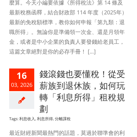
麼算。今天小編要依據《所得稅法》第 14 條及
最新稅務函釋，結合財政部 114 年度（2025年）
最新的免稅額標準，教你如何申報「第九類：退
職所得」。無論你是準備領一次金、還是月領年
金，或者是中小企業的負責人要發錢給老員工，
這篇文章絕對是你的必存手冊！ […]
錢滾錢也要懂稅！從受
16
薪族到退休族，如何玩
03, 2026
轉「利息所得」租稅規
劃
Tags:
利息收入
,
利息所得
,
分離課稅
最近財經新聞最熱門的話題，莫過於聯準會的利