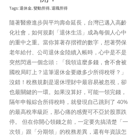
Tags:
退休金
,
變動所得
,
退職所得
隨著醫療進步與平均壽命延長，台灣已邁入高齡
化社會，如何規劃「退休生活」成為每個人心中
的重中之重。當你算著存摺裡的數字，想著勞保
老年給付、公司退休金陸續入帳時，心中是不是
突然閃過一個念頭：「我領這麼多錢，會不會被
國稅局盯上？這筆退休金要繳多少所得稅呀？」
沒錯！稅務規劃是退休理財中最容易被忽視，卻
也最關鍵的一環。如果沒算好，可能一領完錢，
隔年申報綜合所得稅時，就發現自己跳到了 40%
的最高稅率級距，那心痛的感覺可不亞於股票跌
停。 但在你開心領錢之前，一定要先搞清楚「一
次領」跟「分期領」的稅務差異，還有年資該怎