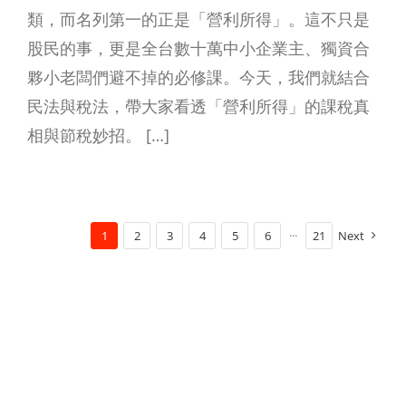
類，而名列第一的正是「營利所得」。這不只是
股民的事，更是全台數十萬中小企業主、獨資合
夥小老闆們避不掉的必修課。今天，我們就結合
民法與稅法，帶大家看透「營利所得」的課稅真
相與節稅妙招。 […]
1
2
3
4
5
6
···
21
Next