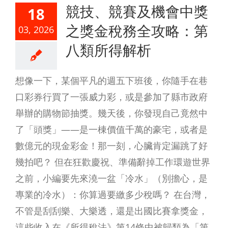
競技、競賽及機會中獎
18
之獎金稅務全攻略：第
03, 2026
八類所得解析
想像一下，某個平凡的週五下班後，你隨手在巷
口彩券行買了一張威力彩，或是參加了縣市政府
舉辦的購物節抽獎。幾天後，你發現自己竟然中
了「頭獎」——是一棟價值千萬的豪宅，或者是
數億元的現金彩金！那一刻，心臟肯定漏跳了好
幾拍吧？ 但在狂歡慶祝、準備辭掉工作環遊世界
之前，小編要先來澆一盆「冷水」（別擔心，是
專業的冷水）：你算過要繳多少稅嗎？ 在台灣，
不管是刮刮樂、大樂透，還是出國比賽拿獎金，
這些收入在《所得稅法》第14條中被歸類為「第