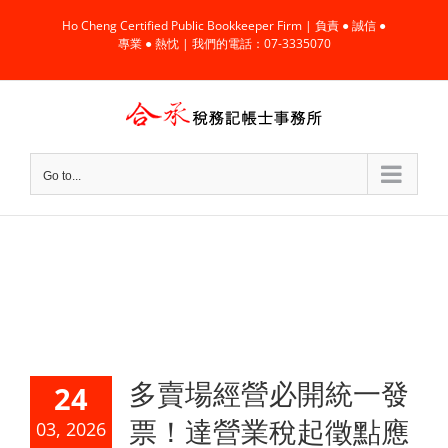
Skip
Ho Cheng Certified Public Bookkeeper Firm | 負責 ● 誠信 ●
to
專業 ● 熱忱 | 我們的電話：07-3335070
content
Go to...
多賣場經營必開統一發
24
票！達營業稅起徵點應
03, 2026