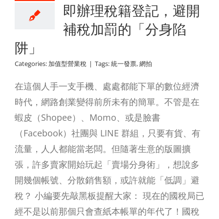
即辦理稅籍登記，避開
補稅加罰的「分身陷
阱」
Categories:
加值型營業稅
|
Tags:
統一發票
,
網拍
在這個人手一支手機、處處都能下單的數位經濟
時代，網路創業變得前所未有的簡單。不管是在
蝦皮（Shopee）、Momo、或是臉書
（Facebook）社團與 LINE 群組，只要有貨、有
流量，人人都能當老闆。但隨著生意的版圖擴
張，許多賣家開始玩起「賣場分身術」，想說多
開幾個帳號、分散銷售額，或許就能「低調」避
稅？ 小編要先敲黑板提醒大家： 現在的國稅局已
經不是以前那個只會查紙本帳單的年代了！國稅