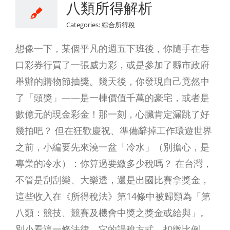
八類所得解析
Categories:
綜合所得稅
想像一下，某個平凡的週五下班後，你隨手在巷
口彩券行買了一張威力彩，或是參加了縣市政府
舉辦的購物節抽獎。幾天後，你發現自己竟然中
了「頭獎」——是一棟價值千萬的豪宅，或者是
數億元的現金彩金！那一刻，心臟肯定漏跳了好
幾拍吧？ 但在狂歡慶祝、準備辭掉工作環遊世界
之前，小編要先來澆一盆「冷水」（別擔心，是
專業的冷水）：你算過要繳多少稅嗎？ 在台灣，
不管是刮刮樂、大樂透，還是出國比賽拿獎金，
這些收入在《所得稅法》第14條中被歸類為「第
八類：競技、競賽及機會中獎之獎金或給與」。
別小看這一條法律，它的課稅方式、扣繳比例，