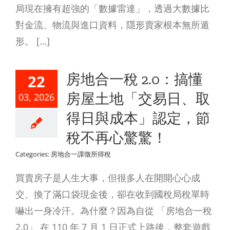
局現在擁有超強的「數據雷達」，透過大數據比
對金流、物流與進口資料，隱形賣家根本無所遁
形。 […]
房地合一稅 2.0：搞懂
22
房屋土地「交易日、取
03, 2026
得日與成本」認定，節
稅不再心驚驚！
Categories:
房地合一課徵所得稅
買賣房子是人生大事，但很多人在開開心心成
交、換了滿口袋現金後，卻在收到國稅局稅單時
嚇出一身冷汗。為什麼？因為自從 「房地合一稅
2.0」 在 110 年 7 月 1 日正式上路後，整套遊戲