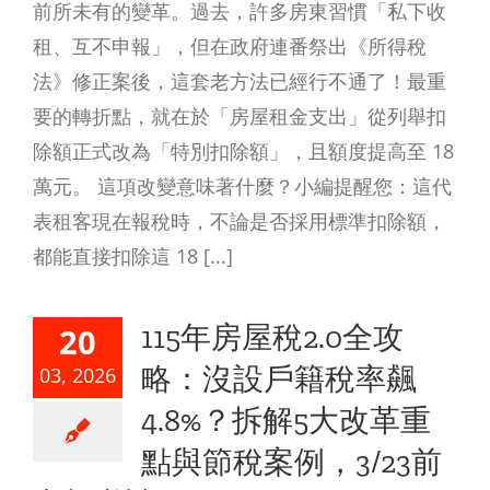
前所未有的變革。過去，許多房東習慣「私下收
租、互不申報」，但在政府連番祭出《所得稅
法》修正案後，這套老方法已經行不通了！最重
要的轉折點，就在於「房屋租金支出」從列舉扣
除額正式改為「特別扣除額」，且額度提高至 18
萬元。 這項改變意味著什麼？小編提醒您：這代
表租客現在報稅時，不論是否採用標準扣除額，
都能直接扣除這 18 [...]
115年房屋稅2.0全攻
20
略：沒設戶籍稅率飆
03, 2026
4.8%？拆解5大改革重
點與節稅案例，3/23前