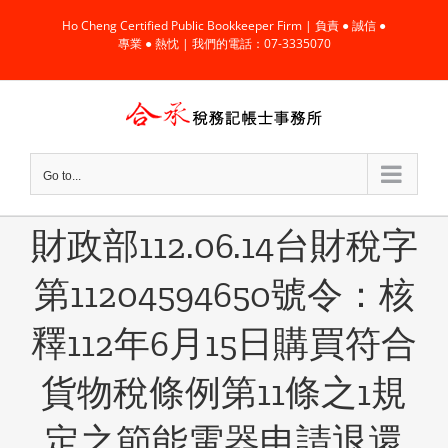
Skip
Ho Cheng Certified Public Bookkeeper Firm | 負責 ● 誠信 ●
to
專業 ● 熱忱 | 我們的電話：07-3335070
content
Go to...
財政部112.06.14台財稅字
第11204594650號令：核
釋112年6月15日購買符合
貨物稅條例第11條之1規
定之節能電器申請退還