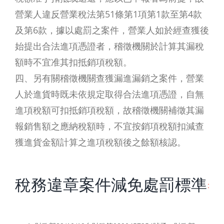
營業人違反營業稅法第51條第1項第1款至第4款
及第6款，據以處罰之案件，營業人如於經查獲後
始提出合法進項憑證者，稽徵機關於計算其漏稅
額時不宜准其扣抵銷項稅額。
四、另有關稽徵機關查獲漏進漏銷之案件，營業
人於進貨時既未依規定取得合法進項憑證，自無
進項稅額可扣抵銷項稅額，故稽徵機關補徵其漏
報銷售額之應納稅額時，不宜按銷項稅額扣減查
獲進貨金額計算之進項稅額後之餘額核認。
網
稅務違章案件減免處罰標準
紅
名