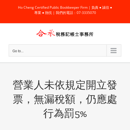
Skip
Ho Cheng Certified Public Bookkeeper Firm | 負責 ● 誠信 ●
to
專業 ● 熱忱 | 我們的電話：07-3335070
content
Go to...
營業人未依規定開立發
票，無漏稅額，仍應處
行為罰5%