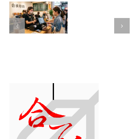
能
期
撐
免
多
你
久？
解
！
析
2025
財
政
部
最
新