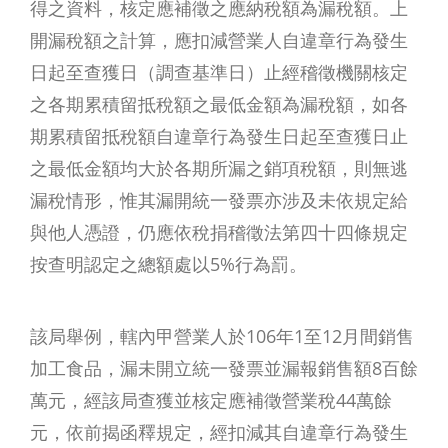
得之資料，核定應補徵之應納稅額為漏稅額。上
開漏稅額之計算，應扣減營業人自違章行為發生
日起至查獲日（調查基準日）止經稽徵機關核定
之各期累積留抵稅額之最低金額為漏稅額，如各
期累積留抵稅額自違章行為發生日起至查獲日止
之最低金額均大於各期所漏之銷項稅額，則無逃
漏稅情形，惟其漏開統一發票亦涉及未依規定給
與他人憑證，仍應依稅捐稽徵法第四十四條規定
按查明認定之總額處以5%行為罰。
該局舉例，轄內甲營業人於106年1至12月間銷售
加工食品，漏未開立統一發票並漏報銷售額8百餘
萬元，經該局查獲並核定應補徵營業稅44萬餘
元，依前揭函釋規定，經扣減其自違章行為發生