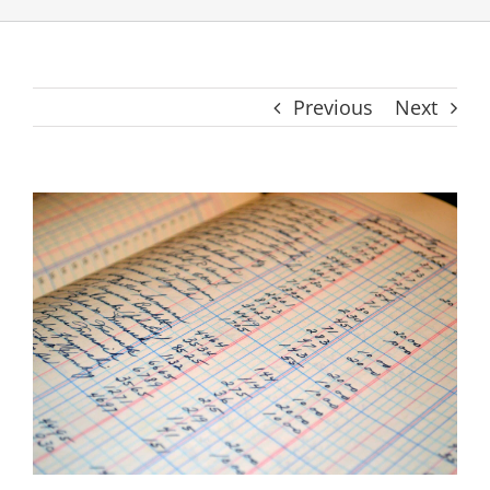
Previous
Next
View
Larger
Image