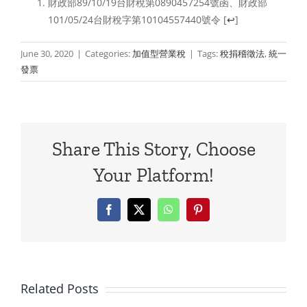
店
財政部89/10/19台財稅第0890457254號函、財政部
101/05/24台財稅字第10104557440號令
[
↩
]
為
何
June 30, 2020
|
Categories:
加值型營業稅
|
Tags:
稅捐稽徵法
,
統一
發票
不
用
開
Share This Story, Choose
發
Your Platform!
票？
1%
Facebook
X
WhatsApp
Pinterest
稅
率
Related Posts
還
別