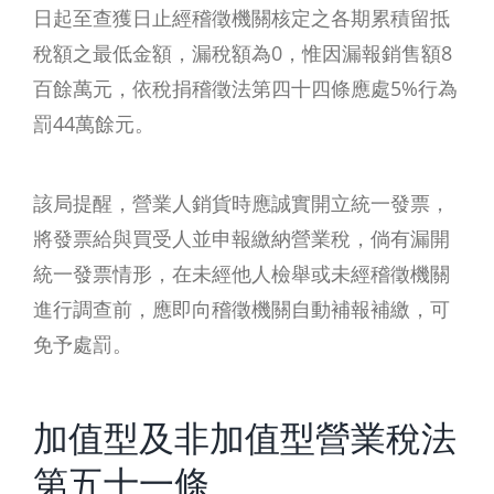
日起至查獲日止經稽徵機關核定之各期累積留抵
稅額之最低金額，漏稅額為0，惟因漏報銷售額8
百餘萬元，依稅捐稽徵法第四十四條應處5%行為
罰44萬餘元。
該局提醒，營業人銷貨時應誠實開立統一發票，
將發票給與買受人並申報繳納營業稅，倘有漏開
統一發票情形，在未經他人檢舉或未經稽徵機關
進行調查前，應即向稽徵機關自動補報補繳，可
免予處罰。
加值型及非加值型營業稅法
第五十一條