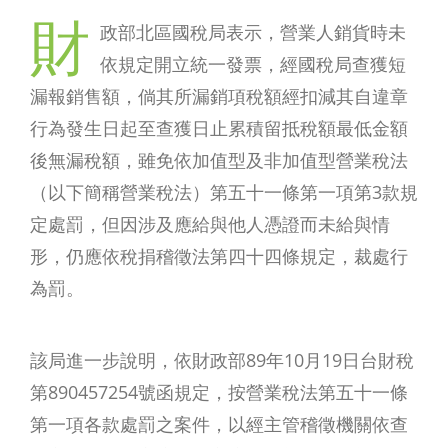
財
政部北區國稅局表示，營業人銷貨時未
依規定開立統一發票，經國稅局查獲短
漏報銷售額，倘其所漏銷項稅額經扣減其自違章
行為發生日起至查獲日止累積留抵稅額最低金額
後無漏稅額，雖免依加值型及非加值型營業稅法
（以下簡稱營業稅法）第五十一條第一項第3款規
定處罰，但因涉及應給與他人憑證而未給與情
形，仍應依稅捐稽徵法第四十四條規定，裁處行
為罰。
該局進一步說明，依財政部89年10月19日台財稅
第890457254號函規定，按營業稅法第五十一條
第一項各款處罰之案件，以經主管稽徵機關依查