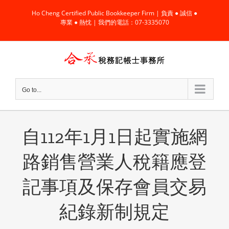
Skip
Ho Cheng Certified Public Bookkeeper Firm | 負責 ● 誠信 ●
to
專業 ● 熱忱 | 我們的電話：07-3335070
content
Go to...
自112年1月1日起實施網
路銷售營業人稅籍應登
記事項及保存會員交易
紀錄新制規定