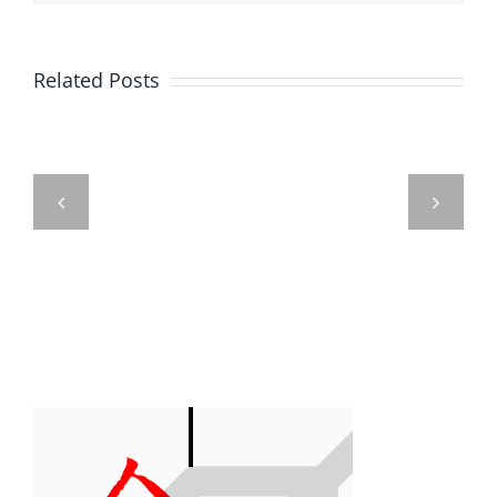
子
稅？
女
「個
Related Posts
買
人
網路銷售營
房，
有
業人稅籍登
選
價
記新制已經
錯
證
上路，請完
方
券
成網路銷售
式
交
稅籍登記
「稅
易
金
所
差
得
5
查