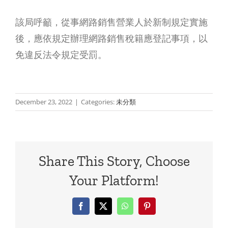
該局呼籲，從事網路銷售營業人於新制規定實施
送
後，應依規定辦理網路銷售稅籍應登記事項，以
房
免違反法令規定受罰。
還
賣
是
未
December 23, 2022
|
Categories:
未分類
送
上
錢？
市
父
股
Share This Story, Choose
母
票
Your Platform!
贊
要
助
繳
Facebook
X
WhatsApp
Pinterest