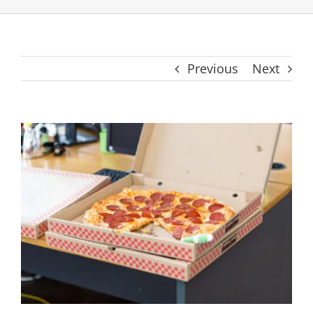
Previous
Next
View
Larger
Image