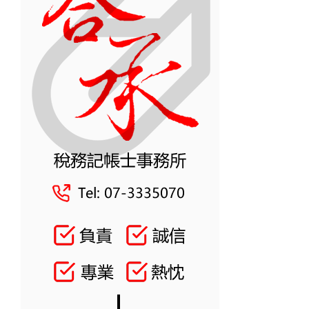
倍」！
核
國
辦
稅
法」
局
重
案
點
例
懶
深
人
度
包！
解
析