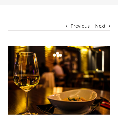
Previous
Next
View
Larger
Image