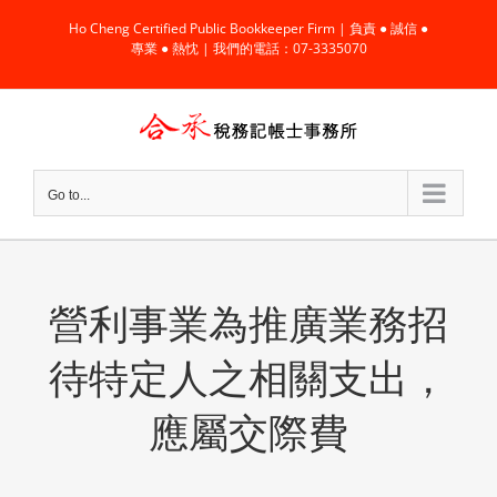
Skip
Ho Cheng Certified Public Bookkeeper Firm | 負責 ● 誠信 ●
to
專業 ● 熱忱 | 我們的電話：07-3335070
content
Go to...
營利事業為推廣業務招
待特定人之相關支出，
應屬交際費