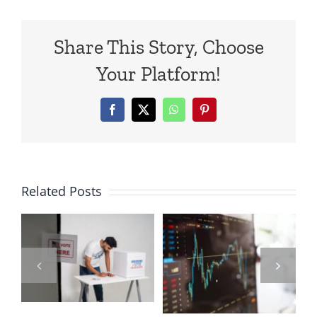
Share This Story, Choose
Your Platform!
Facebook
X
WhatsApp
Pinterest
對
治
營利事業出
Related Posts
參
售KY股之損
益，屬所得
營利事業出
反
稅法第4條
售不動產所
法
之1規定停
得歸屬年度
捐