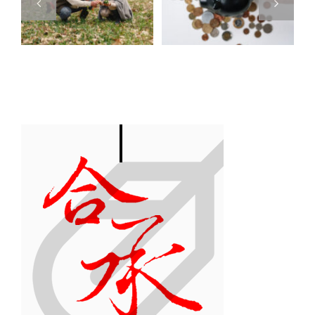
略：從存股
族，如何玩
大軍到中小
轉「利息所
企業主，教
技
得」租稅規
你合法省下
！
劃
稅金！