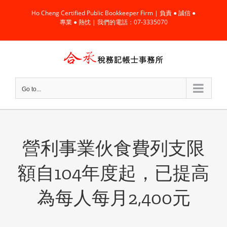
Skip
Ho Cheng Certified Public Bookkeeper Firm | 負責 ● 誠信 ●
to
專業 ● 熱忱 | 我們的電話：07-3335070
content
Go to...
營利事業伙食費列支限
額自104年度起，已提高
為每人每月2,400元