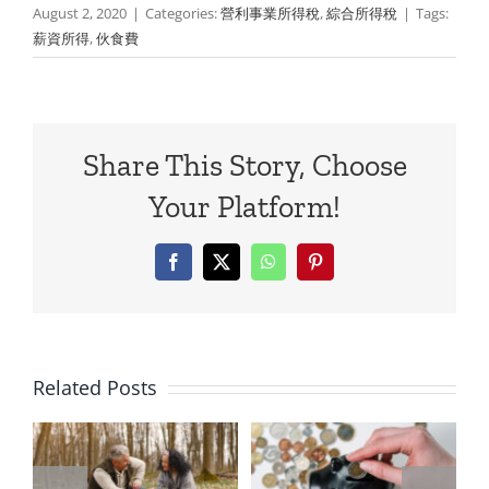
August 2, 2020
|
Categories:
營利事業所得稅
,
綜合所得稅
|
Tags:
薪資所得
,
伙食費
Share This Story, Choose
Your Platform!
Facebook
X
WhatsApp
Pinterest
你的股利被
Related Posts
吃掉了嗎？
了
錢滾錢也要
2026「營利
？
懂稅！從受
所得」全攻
薪族到退休