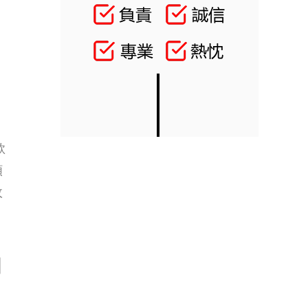
款
額
政
個