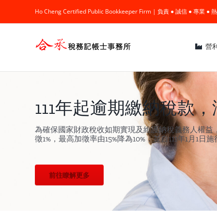
Skip
Ho Cheng Certified Public Bookkeeper Firm | 負責 ● 誠信 ● 專
to
content
營
111年起逾期繳納稅款
為確保國家財政稅收如期實現及維護納稅義務人權益，1
徵1%，最高加徵率由15%降為10%，並自111年1月1日
前往瞭解更多