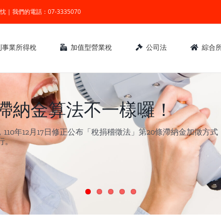
業 ● 熱忱 | 我們的電話：07-3335070
利事業所得稅
加值型營業稅
公司法
綜合
，滯納金算法不一樣囉！
10年12月17日修正公布「稅捐稽徵法」第20條滯納金加徵方
施行。