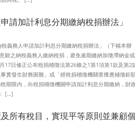
人申請加計利息分期繳納稅捐辦法」
「納稅義務人申請加計利息分期繳納稅捐辦法」（下稱本辦
納意願之納稅義務人繳納稅捐，避免逾期繳納加徵滯納金或
月17日修正公布稅捐稽徵法第26條之1第1項第1款及第2
觀事實發生財務困難」或「經稅捐稽徵機關查獲應補徵鉅
納稅期限內，向稅捐稽徵機關申請加計利息分期繳納，財
[…]
擴及所有稅目，實現平等原則並兼顧