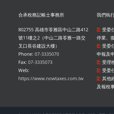
合承稅務記帳士事務所
我們執
802755 高雄市苓雅區中山二路412
受委
號11樓之2（中山二路苓雅一路交
停業、
叉口長谷建設大樓）
受委
Phone:
07-3335070
申報及
Fax:
07-3335073
受理
Web:
受委
https://www.nowtaxes.com.tw
其他
及報稅