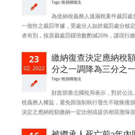
Tags:
稅捐稽徵法
為使納稅義務人逃漏稅案件裁罰處
一致性之裁罰準據，受處分人如於裁罰處分核
者有別，按原裁處罰鍰倍數酌減20%，讓現行繳
繳納復查決定應納稅
23
分之一調降為三分之
02, 2022
Tags:
稅捐稽徵法
財政部臺北國稅局表示，對於公法
稅義務人權益，避免因強制執行發生不能恢復損
決定之應納稅額繳納一定比例或提供相當擔保並依
被繼承人死亡前2年內