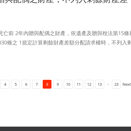
亡前 2年內贈與配偶之財產，依遺產及贈與稅法第15條
30條之 1規定計算剩餘財產差額分配請求權時，不列入
4
5
6
7
8
9
10
11
12
13
···
23
Nex