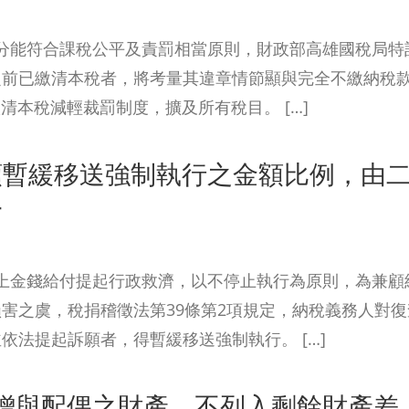
分能符合課稅公平及責罰相當原則，財政部高雄國稅局特
定前已繳清本稅者，將考量其違章情節顯與完全不繳納稅
清本稅減輕裁罰制度，擴及所有稅目。 […]
額暫緩移送強制執行之金額比例，由
一
上金錢給付提起行政救濟，以不停止執行為原則，為兼顧
害之虞，稅捐稽徵法第39條第2項規定，納稅義務人對復
法提起訴願者，得暫緩移送強制執行。 […]
贈與配偶之財產，不列入剩餘財產差