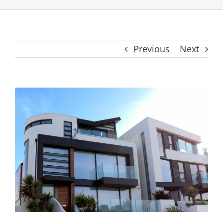
Previous
Next
View
Larger
Image