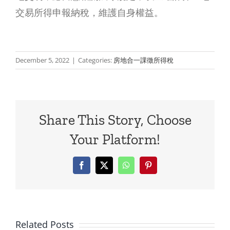
房
交易所得申報納稅，維護自身權益。
還
是
December 5, 2022
|
Categories:
房地合一課徵所得稅
送
錢？
父
Share This Story, Choose
母
Your Platform!
贊
助
Facebook
X
WhatsApp
Pinterest
子
女
Related Posts
買