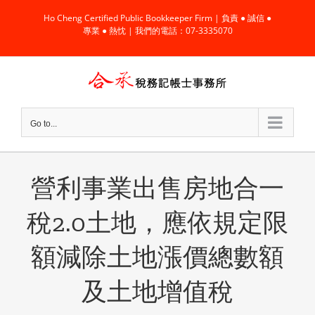
Skip
Ho Cheng Certified Public Bookkeeper Firm | 負責 ● 誠信 ●
to
專業 ● 熱忱 | 我們的電話：07-3335070
content
Go to...
營利事業出售房地合一
稅2.0土地，應依規定限
額減除土地漲價總數額
及土地增值稅