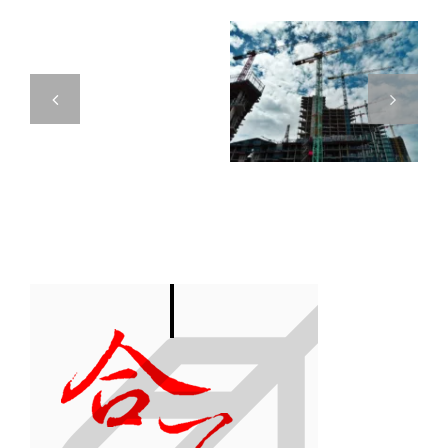
房，
訂定111年度
營利事業出
選
個人出售房
售不動產所
錯
屋之財產交
得歸屬年度
方
易所得計算
認定方式
式
規定
「稅
金
差
5
倍」！
國