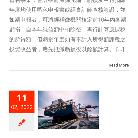
年度均使用藍色申報書或經會計師查核簽證，並
如期申報者，可將經稽徵機關核定前10年內各期
虧損，自本年純益額中扣除後，再行計算應課稅
的所得額。但虧損年度如有不計入所得額課稅之
投資收益者，應先抵減虧損後以餘額計算。 […]
Read More
臺以新臺
11
支付國外
02, 2022
金，須留
應取具之