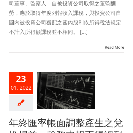
司董事、監察人，自被投資公司取得之董監酬
勞，應於取得年度列報收入課稅，與投資公司自
國內被投資公司獲配之國內股利依所得稅法規定
不計入所得額課稅並不相同。 […]
Read More
終匯率帳
23
調整產生
01, 2022
兌換損
，稅務申
不得認列
年終匯率帳面調整產生之兌
利事業所得稅