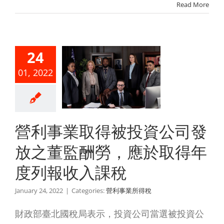
Read More
利事業取
被投資公
24
發放之董
01, 2022
酬勞，應
取得年度
報收入課
營利事業取得被投資公司發
稅
放之董監酬勞，應於取得年
利事業所得稅
度列報收入課稅
January 24, 2022
|
Categories:
營利事業所得稅
財政部臺北國稅局表示，投資公司當選被投資公