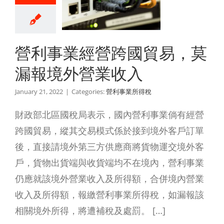
，莫漏報
外營業收
入
營利事業經營跨國貿易，莫
利事業所得稅
漏報境外營業收入
January 21, 2022
|
Categories:
營利事業所得稅
財政部北區國稅局表示，國內營利事業倘有經營
跨國貿易，縱其交易模式係於接到境外客戶訂單
後，直接請境外第三方供應商將貨物運交境外客
戶，貨物出貨端與收貨端均不在境內，營利事業
仍應就該境外營業收入及所得額，合併境內營業
收入及所得額，報繳營利事業所得稅，如漏報該
相關境外所得，將遭補稅及處罰。 […]