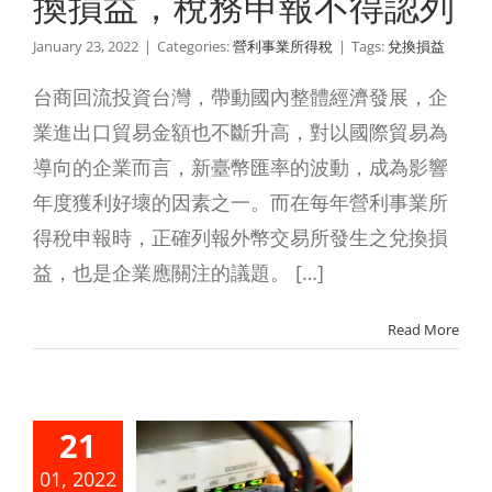
換損益，稅務申報不得認列
January 23, 2022
|
Categories:
營利事業所得稅
|
Tags:
兌換損益
台商回流投資台灣，帶動國內整體經濟發展，企
業進出口貿易金額也不斷升高，對以國際貿易為
導向的企業而言，新臺幣匯率的波動，成為影響
年度獲利好壞的因素之一。而在每年營利事業所
得稅申報時，正確列報外幣交易所發生之兌換損
益，也是企業應關注的議題。 […]
Read More
利事業經
21
跨國貿
01, 2022