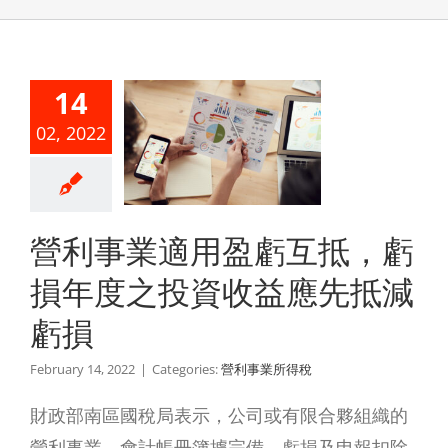
利事業適
14
盈虧互
02, 2022
，虧損年
之投資收
應先抵減
營利事業適用盈虧互抵，虧
虧損
損年度之投資收益應先抵減
利事業所得稅
虧損
February 14, 2022
|
Categories:
營利事業所得稅
財政部南區國稅局表示，公司或有限合夥組織的
營利事業，會計帳冊簿據完備，虧損及申報扣除