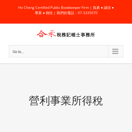
Skip
Ho Cheng Certified Public Bookkeeper Firm | 負責 ● 誠信 ●
to
專業 ● 熱忱 | 我們的電話：07-3335070
content
Go to...
營利事業所得稅