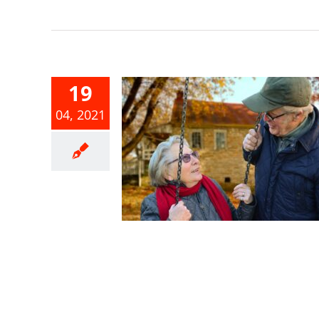
19
04, 2021
如何報稅免
煩惱
得稅
綜合所得稅