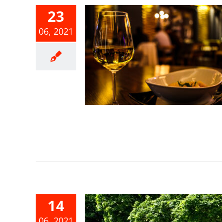
23
06, 2021
為推廣業務
人之相關支
屬交際費
事業所得稅
14
06, 2021