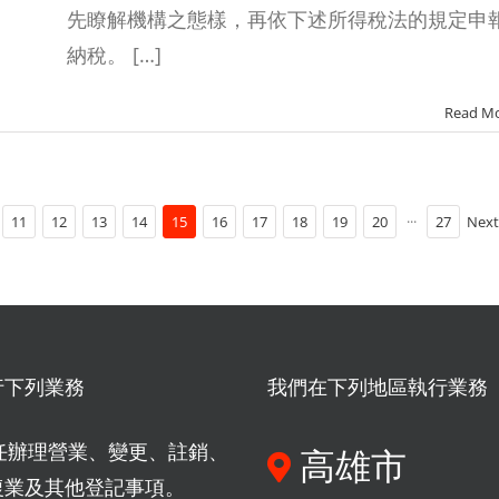
先瞭解機構之態樣，再依下述所得稅法的規定申
納稅。 […]
Read M
11
12
13
14
15
16
17
18
19
20
···
27
Next
行下列業務
我們在下列地區執行業務
任辦理營業、變更、註銷、
高雄市
復業及其他登記事項。