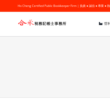
Skip
Ho Cheng Certified Public Bookkeeper Firm | 負責 ● 誠信 ● 專
to
content
營