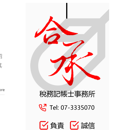
招
其
ore