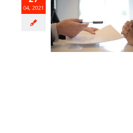
為員工投保
04, 2021
所負擔之保
險商品應符
定始得列報
費用
事業所得稅