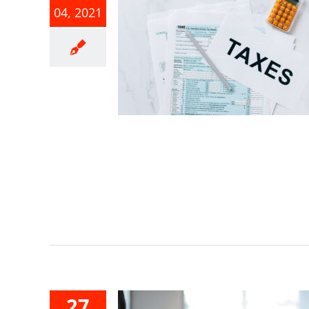
04, 2021
09年度適用
申報案件注
事項
事業所得稅
27