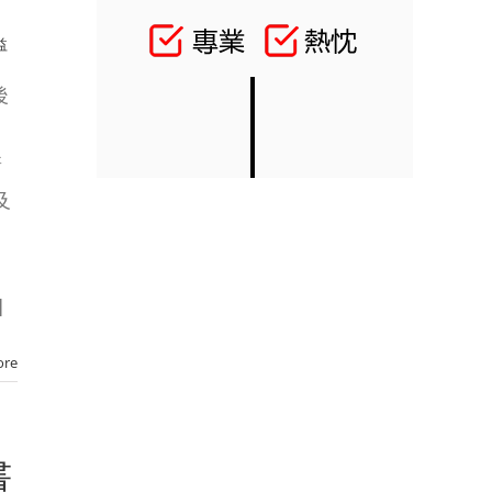
益
後
新
及
]
ore
書