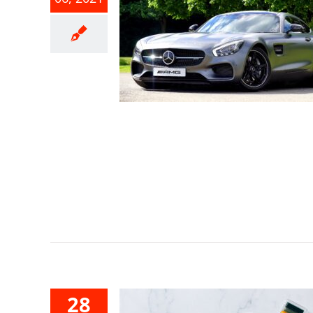
報廢車輛車
要申報收益
事業所得稅
28