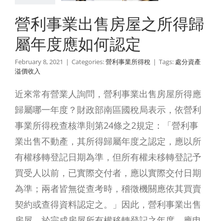
如何認定
營利事業出售房屋之所得歸
利事業所得稅
屬年度應如何認定
February 8, 2021
|
Categories:
營利事業所得稅
|
Tags:
處分資產
溢價收入
近來常有營業人詢問，營利事業出售房屋所得應
歸屬哪一年度？財政部南區國稅局表示，依營利
事業所得稅查核準則第24條之2規定：「營利事
業出售不動產，其所得歸屬年度之認定，應以所
有權移轉登記日期為準，但所有權未移轉登記予
買受人以前，已實際交付者，應以實際交付日期
為準；兩者皆無從查考時，稽徵機關應依其買賣
契約或查得資料認定之。」因此，營利事業出售
房屋，於完成房屋所有權移轉登記之年度，應申