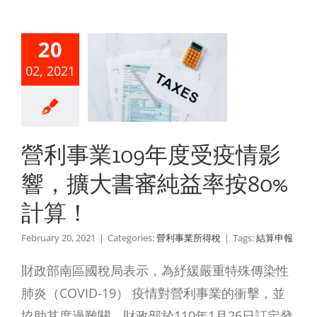
事業109
20
度受疫情
02, 2021
響，擴大
審純益率
80%計
營利事業109年度受疫情影
算！
響，擴大書審純益率按80%
利事業所得稅
計算！
February 20, 2021
|
Categories:
營利事業所得稅
|
Tags:
結算申報
財政部南區國稅局表示，為紓緩嚴重特殊傳染性
肺炎（COVID-19） 疫情對營利事業的衝擊，並
協助其度過難關，財政部於110年1月26日訂定發