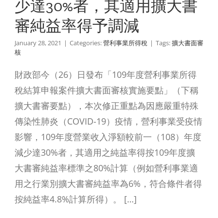
減
少達30%者，其適用擴大書
利事業所得稅
審純益率得予調減
January 28, 2021
|
Categories:
營利事業所得稅
|
Tags:
擴大書面審
核
財政部今（26）日發布「109年度營利事業所得
稅結算申報案件擴大書面審核實施要點」（下稱
擴大書審要點），本次修正重點為因應嚴重特殊
傳染性肺炎（COVID-19）疫情，營利事業受疫情
影響，109年度營業收入淨額較前一（108）年度
減少達30%者，其適用之純益率得按109年度擴
大書審純益率標準之80%計算（例如營利事業適
用之行業別擴大書審純益率為6%，符合條件者得
按純益率4.8%計算所得）。 […]