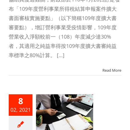
布「109年度營利事業所得稅結算申報案件擴大
書面審核實施要點」（以下簡稱109年度擴大書
審要點），增訂營利事業受疫情影響，109年度
營業收入淨額較前一（108）年度減少達30%
者，其適用之純益率得按109年度擴大書審純益
率標準之80%計算。 […]
Read More
8
利事業出
02, 2021
房屋之所
歸屬年度