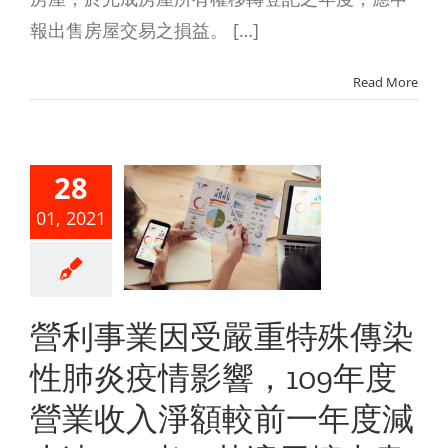
報出售房屋交易之損益。 […]
利事業因
嚴重特殊
Read More
染性肺炎
情影響，
28
9年度營業
01, 2021
入淨額較
一年度減
達30%
營利事業因受嚴重特殊傳染
，其適用
性肺炎疫情影響，109年度
大書審純
營業收入淨額較前一年度減
率得予調