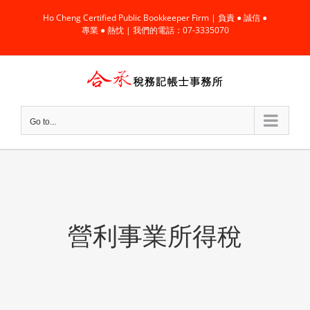
Skip
Ho Cheng Certified Public Bookkeeper Firm | 負責 ● 誠信 ●
to
專業 ● 熱忱 | 我們的電話：07-3335070
content
Go to...
營利事業所得稅
品輸出至