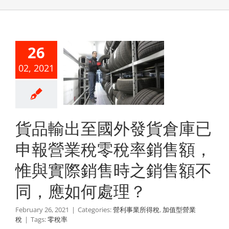
外發貨倉
已申報營
26
稅零稅率
02, 2021
售額，惟
實際銷售
之銷售額
貨品輸出至國外發貨倉庫已
同，應如
申報營業稅零稅率銷售額，
處理？
惟與實際銷售時之銷售額不
業所得稅
加值型營
業稅
同，應如何處理？
February 26, 2021
|
Categories:
營利事業所得稅
,
加值型營業
稅
|
Tags:
零稅率