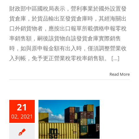
財政部中區國稅局表示，營利事業於國外設置發
貨倉庫，於貨品輸出至發貨倉庫時，其經海關出
口外銷貨物者，應按出口報單所載價格申報零稅
率銷售額，嗣後該貨物自該發貨倉庫實際銷售
時，如與原申報金額有出入時，僅須調整營業收
入列帳，免予更正營業稅零稅率銷售額。 […]
Read More
21
利事業列
02, 2021
外銷損失
取得規定