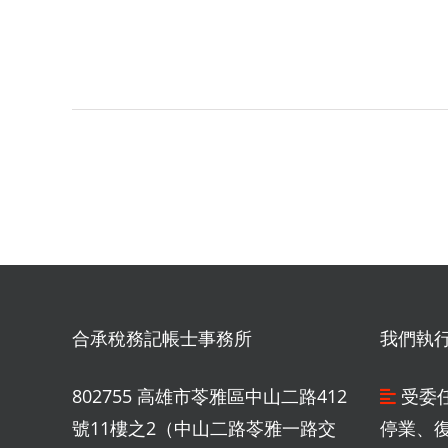
合承稅務記帳士事務所
我們執
802755 高雄市苓雅區中山二路412
受委
號11樓之2（中山二路苓雅一路交
停業、