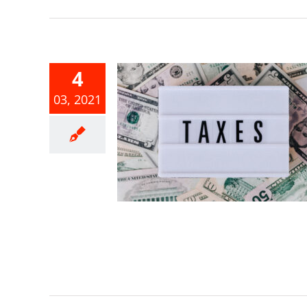
4
03, 2021
營利事業所得
報書修正重
點
事業所得稅