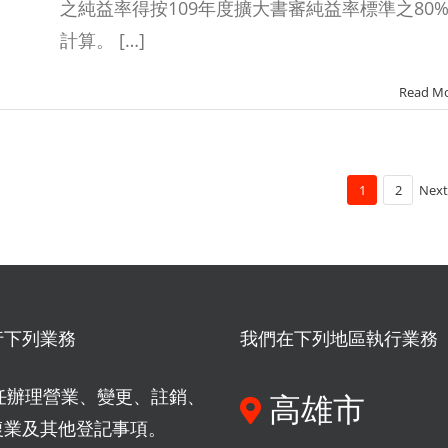
之純益率得按109年度擴大書審純益率標準之80
計算。 […]
Read M
1
2
Next
行下列業務
我們在下列地區執行業務
任辦理營業、變更、註銷、
高雄市
復業及其他登記事項。