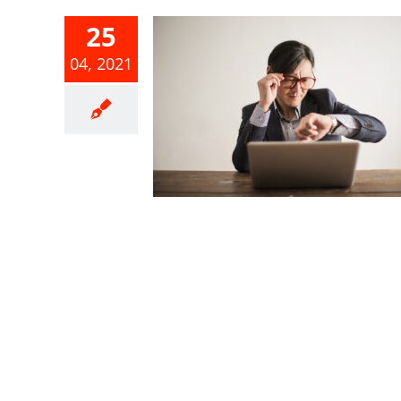
25
04, 2021
服務可採多
復，輕鬆完
申報
合所得稅