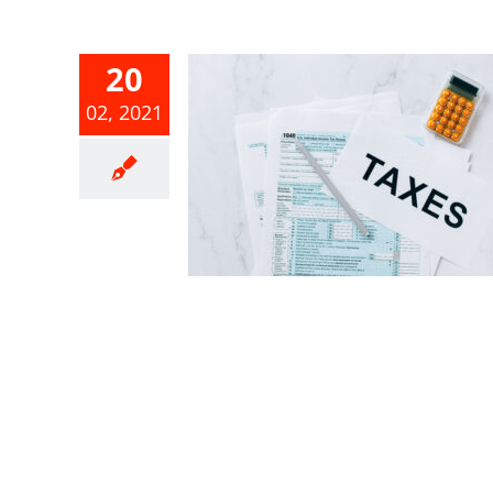
20
02, 2021
09年度受疫
擴大書審純
0%計算！
事業所得稅