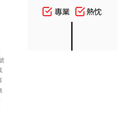
算
號
或
算
無
要
不