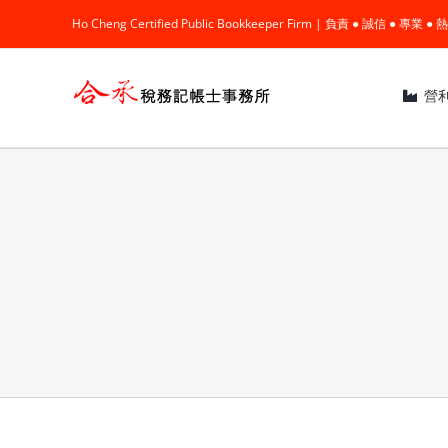
Skip
Ho Cheng Certified Public Bookkeeper Firm | 負責 ● 誠信 ● 專
to
content
營