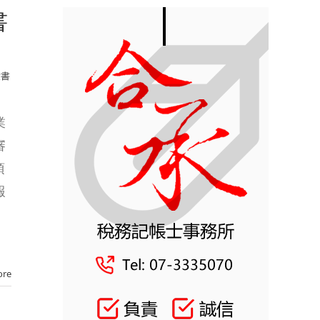
書
大書
業
審
項
報
ore