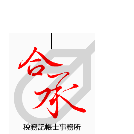
轉「利息所
企業主，教
技
得」租稅規
你合法省下
！
劃
稅金！