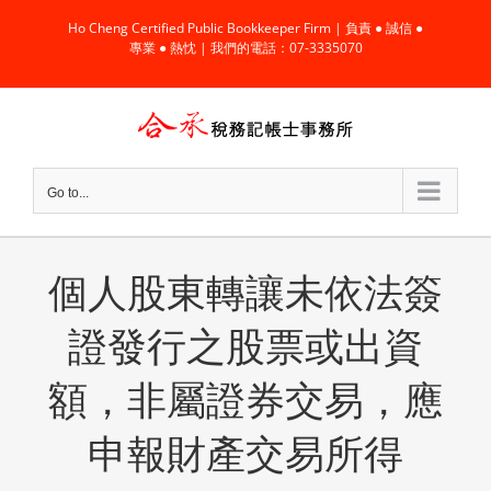
Skip
Ho Cheng Certified Public Bookkeeper Firm | 負責 ● 誠信 ●
to
專業 ● 熱忱 | 我們的電話：07-3335070
content
Go to...
個人股東轉讓未依法簽
證發行之股票或出資
額，非屬證券交易，應
申報財產交易所得