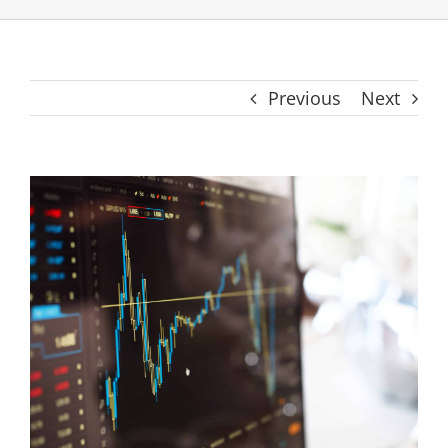
Previous
Next
View
Larger
Image