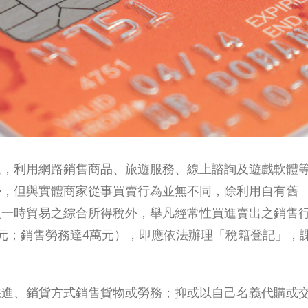
進，利用網路銷售商品、旅遊服務、線上諮詢及遊戲軟體
勢，但與實體商家從事買賣行為並無不同，除利用自有舊
人一時貿易之綜合所得稅外，舉凡經常性買進賣出之銷售
元；銷售勞務達4萬元），即應依法辦理「稅籍登記」，
採進、銷貨方式銷售貨物或勞務；抑或以自己名義代購或