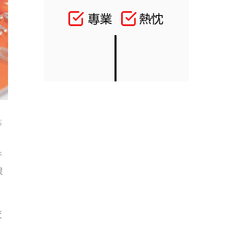
等
行
課
交