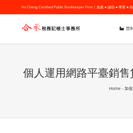
Skip
Ho Cheng Certified Public Bookkeeper Firm | 負責 ● 誠信 ● 專
to
content
營
個人運用網路平臺銷售
Home
-
加值