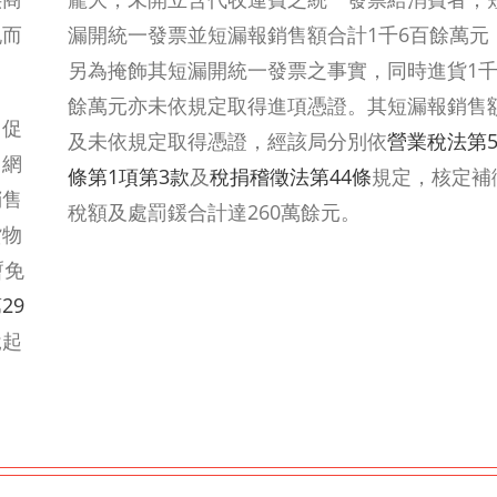
記而
漏開統一發票並短漏報銷售額合計1千6百餘萬元
另為掩飾其短漏開統一發票之事實，同時進貨1
餘萬元亦未依規定取得進項憑證。其短漏報銷售
，促
及未依規定取得憑證，經該局分別依
營業稅法第5
用網
條第1項第3款
及
稅捐稽徵法第44條
規定，核定補
銷售
稅額及處罰鍰合計達260萬餘元。
貨物
暫免
29
稅起