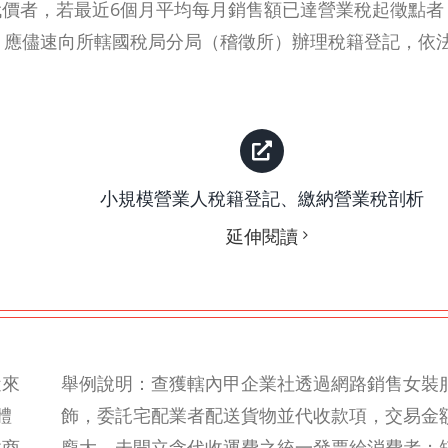
價者，若最近6個月平均每月銷售額已達營業稅起徵點者
，應儘速向所轄國稅局分局（稽徵所）辦理稅籍登記，依
小規模營業人稅籍登記、繳納營業稅剖析
延伸閱讀
近來
舉例說明：查獲轄內甲企業社透過網路銷售女裝
體
飾，委託宅配業者配送貨物並代收款項，交易金
供商
龐大，未開立含代收運費之統一發票給消費者；