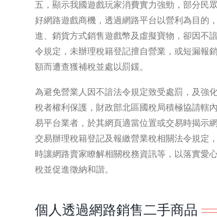
五，顯示我國遊戲玩家消費實力強勁，部分民
好網路遊戲商機，透過網路平台以營利為目的
進、銷貨方式銷售遊戲幣及虛擬寶物，卻因不
令規定，未辦理稅籍登記擅自營業，或短漏報
額而遭查獲補稅並處以罰鍰。
為避免營業人因不諳法令規定致受處罰，及強
稅者權利保護，財政部北區國稅局積極協請轄
易平台業者，於其網頁適當位置或交易時揭示
交易辦理稅籍登記及報繳營業稅相關法令規定
時讓網路賣家瞭解相關稅務資訊等，以落實愛
稅並促進徵納和諧。
個人透過網路銷售二手商品