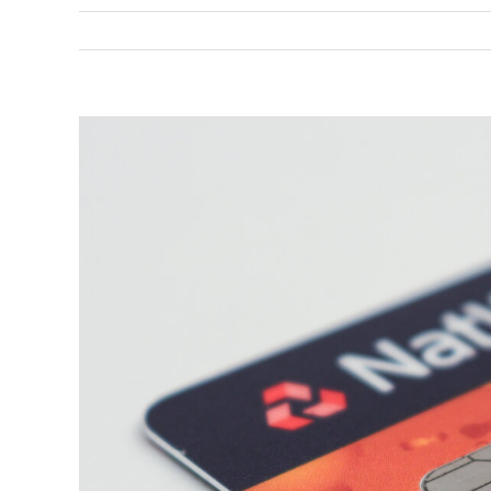
View
Larger
Image