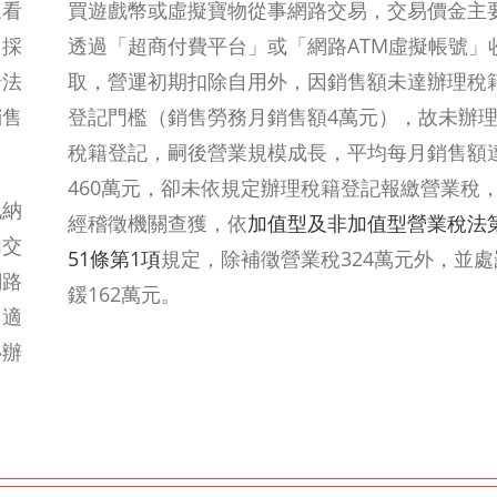
眾看
買遊戲幣或虛擬寶物從事網路交易，交易價金主
，採
透過「超商付費平台」或「網路ATM虛擬帳號」
諳法
取，營運初期扣除自用外，因銷售額未達辦理稅
銷售
登記門檻（銷售勞務月銷售額4萬元），故未辦
稅籍登記，嗣後營業規模成長，平均每月銷售額
460萬元，卻未依規定辦理稅籍登記報繳營業稅
化納
經稽徵機關查獲，依
加值型及非加值型營業稅法
內交
51條第1項
規定，除補徵營業稅324萬元外，並處
網路
鍰162萬元。
，適
心辦