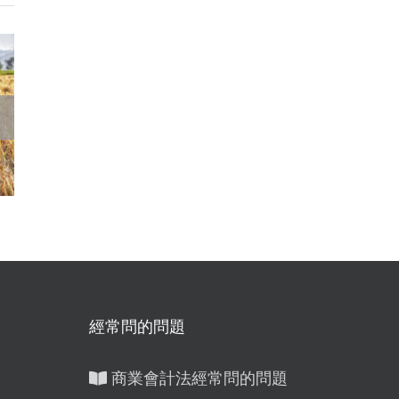
容
競技、競賽及機會
退休金
合
中獎之獎金稅務全
嗎？帶
攻略：第八類所得
職所得
管
解析
節稅技
經常問的問題
商業會計法經常問的問題