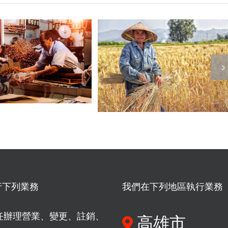
2026租稅大地
返鄉必讀！帶
震！租客報稅變
密「自力耕作
易，房東如何「
」：從泥土裡
法瘦身」租賃所
出的「節稅綠
得？教你包租代
」全攻略！
節稅大補帖！
行下列業務
我們在下列地區執行業務
任辦理營業、變更、註銷、
高雄市