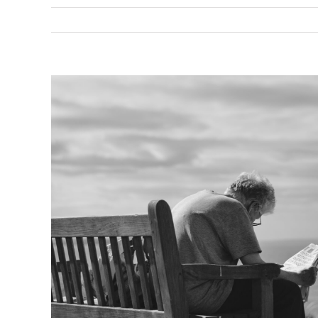
View
Larger
Image