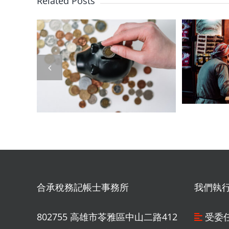
Related Posts
你的股利被吃掉了
青農
嗎？2026「營利
稅！
你解
所得」全攻略：從
退休
所得
存股大軍到中小企
「利
挖
業主，教你合法省
規劃
金
下稅金！
合承稅務記帳士事務所
我們執
802755 高雄市苓雅區中山二路412
受委