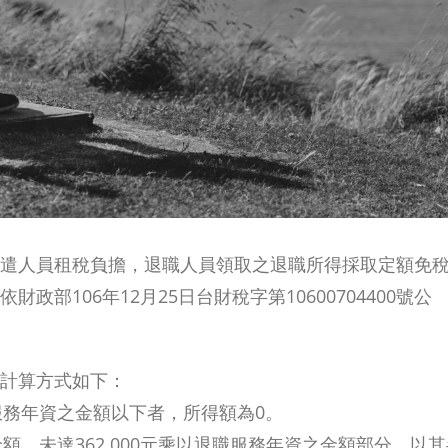
遣人員租稅負擔，退職人員領取之退職所得採取定額免
部106年12月25日台財稅字第10600704400號公
之計算方式如下：
職服務年資之金額以下者，所得額為0。
金額，未達362,000元乘以退職服務年資之金額部分，以