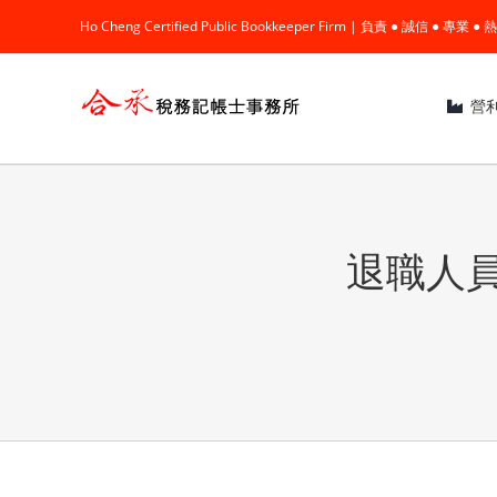
Skip
Ho Cheng Certified Public Bookkeeper Firm | 負責 ● 誠信 ● 專
to
content
營
退職人