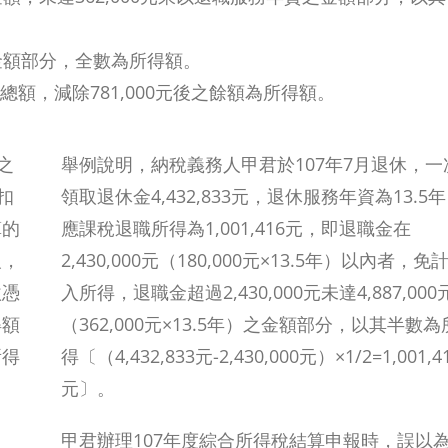
之金額部分，全數為所得額。
額，減除781,000元後之餘額為所得額。
之
舉例說明，納稅義務人甲君於107年7月退休，一
扣
領取退休金4,432,833元，退休服務年資為13.5
算的
應課稅退職所得為1,001,416元，即退職金在
報，
2,430,000元（180,000元×13.5年）以內者，免
繳憑
入所得，退職金超過2,430,000元未達4,887,000
得額
（362,000元×13.5年）之金額部分，以其半數為
所得
得〔（4,432,833元-2,430,000元）×1/2=1,001,4
元〕。
甲君辦理107年度綜合所得稅結算申報時，誤以