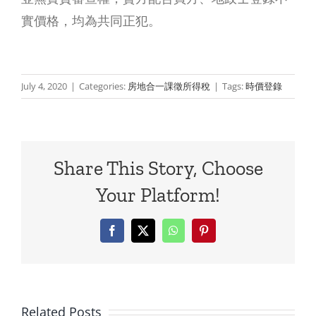
房
實價格，均為共同正犯。
還
是
July 4, 2020
|
Categories:
房地合一課徵所得稅
|
Tags:
時價登錄
送
錢？
父
Share This Story, Choose
母
Your Platform!
贊
助
Facebook
X
WhatsApp
Pinterest
子
女
Related Posts
買