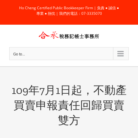
Skip
Ho Cheng Certified Public Bookkeeper Firm | 負責 ● 誠信 ●
to
專業 ● 熱忱 | 我們的電話：07-3335070
content
Go to...
109年7月1日起，不動產
買賣申報責任回歸買賣
雙方