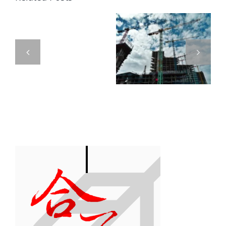
房，
訂定111年度
營利事業出
選
個人出售房
售不動產所
錯
屋之財產交
得歸屬年度
方
易所得計算
認定方式
式
規定
「稅
金
差
5
倍」！
國