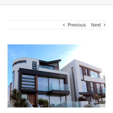
Previous
Next
View
Larger
Image