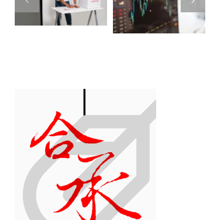
稅法第4條
售不動產所
法
之1規定停
得歸屬年度
捐
止課徵所得
認定方式
制
稅之證券交
不
易損益
贈