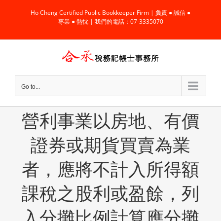
Skip
Ho Cheng Certified Public Bookkeeper Firm | 負責 ● 誠信 ●
to
專業 ● 熱忱 | 我們的電話：07-3335070
content
Go to...
營利事業以房地、有價
證券或期貨買賣為業
者，應將不計入所得額
課稅之股利或盈餘，列
入分攤比例計算應分攤