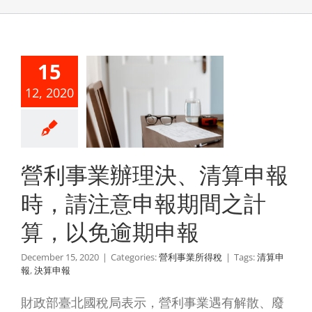
利事業辦
決、清算
15
報時，請
12, 2020
意申報期
之計算，
免逾期申
營利事業辦理決、清算申報
報
時，請注意申報期間之計
利事業所得稅
算，以免逾期申報
December 15, 2020
|
Categories:
營利事業所得稅
|
Tags:
清算申
報
,
決算申報
財政部臺北國稅局表示，營利事業遇有解散、廢