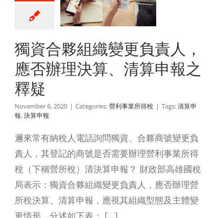
決算、清
申報之釋
獨資合夥組織變更負責人，
疑
應否辦理決算、清算申報之
利事業所得稅
釋疑
November 6, 2020
|
Categories:
營利事業所得稅
|
Tags:
清算申
報
,
決算申報
邇來常有納稅人電話詢問獨資、合夥商號變更負
責人，其登記的商號是否需要辦理營利事業所得
稅（下稱營所稅）清決算申報？ 財政部高雄國稅
局表示：獨資合夥組織變更負責人，應否辦理營
所稅決算、清算申報，應視其組織型態及主體變
更情形，分述如下表： [...]