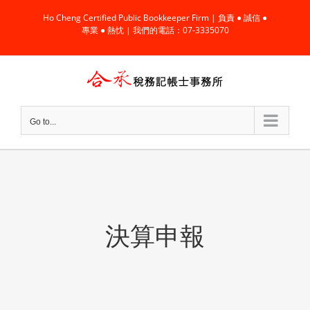
Skip
Ho Cheng Certified Public Bookkeeper Firm | 負責 ● 誠信 ●
to
專業 ● 熱忱 | 我們的電話：07-3335070
content
Go to...
決算申報