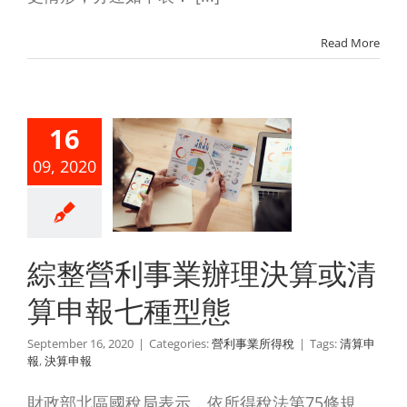
Read More
16
整營利事
09, 2020
辦理決算
清算申報
種型態
綜整營利事業辦理決算或清
利事業所得稅
算申報七種型態
September 16, 2020
|
Categories:
營利事業所得稅
|
Tags:
清算申
報
,
決算申報
財政部北區國稅局表示，依所得稅法第75條規