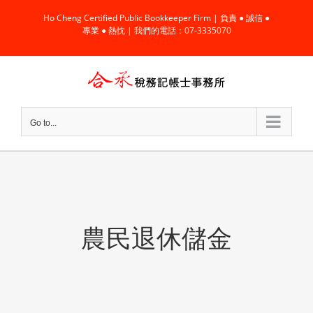
Skip
Ho Cheng Certified Public Bookkeeper Firm | 負責 ● 誠信 ●
to
專業 ● 熱忱 | 我們的電話：07-3335070
content
Go to...
農民退休儲金