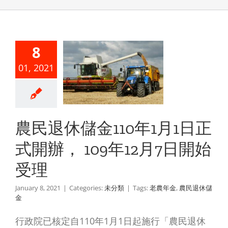
民退休儲
8
10年1月1
01, 2021
正式開
109年12
日開始受
農民退休儲金110年1月1日正
理
式開辦， 109年12月7日開始
未分類
受理
January 8, 2021
|
Categories:
未分類
|
Tags:
老農年金
,
農民退休儲
金
行政院已核定自110年1月1日起施行「農民退休