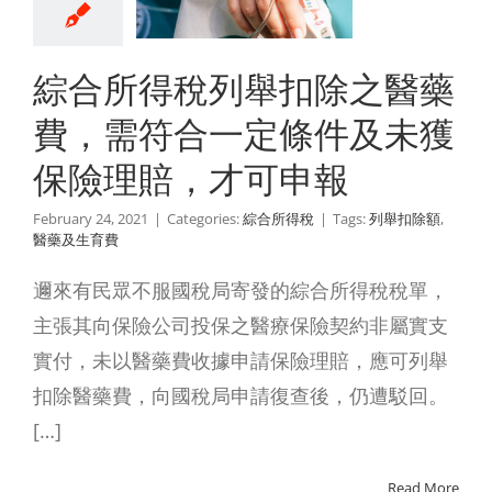
及未獲保
理賠，才
綜合所得稅列舉扣除之醫藥
可申報
費，需符合一定條件及未獲
綜合所得稅
保險理賠，才可申報
February 24, 2021
|
Categories:
綜合所得稅
|
Tags:
列舉扣除額
,
醫藥及生育費
邇來有民眾不服國稅局寄發的綜合所得稅稅單，
主張其向保險公司投保之醫療保險契約非屬實支
實付，未以醫藥費收據申請保險理賠，應可列舉
扣除醫藥費，向國稅局申請復查後，仍遭駁回。
[…]
Read More