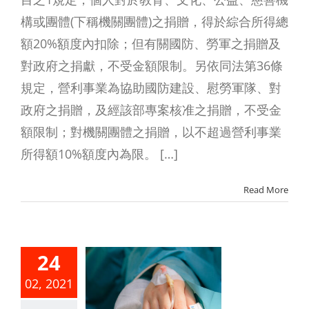
構或團體(下稱機關團體)之捐贈，得於綜合所得總
額20%額度內扣除；但有關國防、勞軍之捐贈及
對政府之捐獻，不受金額限制。另依同法第36條
規定，營利事業為協助國防建設、慰勞軍隊、對
政府之捐贈，及經該部專案核准之捐贈，不受金
額限制；對機關團體之捐贈，以不超過營利事業
所得額10%額度內為限。 […]
Read More
合所得稅
舉扣除之
24
藥費，需
02, 2021
合一定條