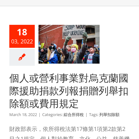
人或營利
業對烏克
18
國際援助
03, 2022
款列報捐
列舉扣除
或費用規
個人或營利事業對烏克蘭國
定
際援助捐款列報捐贈列舉扣
綜合所得稅
除額或費用規定
March 18, 2022
|
Categories:
綜合所得稅
|
Tags:
列舉扣除額
財政部表示，依所得稅法第17條第1項第2款第2
目之1規定，個人對於教育、文化、公益、慈善機