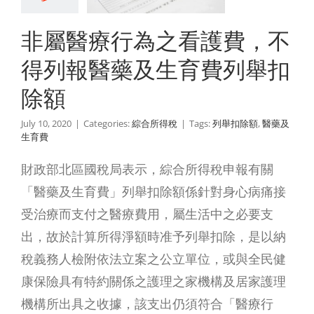
費列舉扣
非屬醫療行為之看護費，不
除額
得列報醫藥及生育費列舉扣
綜合所得稅
除額
July 10, 2020
|
Categories:
綜合所得稅
|
Tags:
列舉扣除額
,
醫藥及
生育費
財政部北區國稅局表示，綜合所得稅申報有關
「醫藥及生育費」列舉扣除額係針對身心病痛接
受治療而支付之醫療費用，屬生活中之必要支
出，故於計算所得淨額時准予列舉扣除，是以納
稅義務人檢附依法立案之公立單位，或與全民健
康保險具有特約關係之護理之家機構及居家護理
機構所出具之收據，該支出仍須符合「醫療行