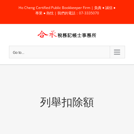
Skip
Ho Cheng Certified Public Bookkeeper Firm | 負責 ● 誠信 ●
to
專業 ● 熱忱 | 我們的電話：07-3335070
content
Go to...
列舉扣除額