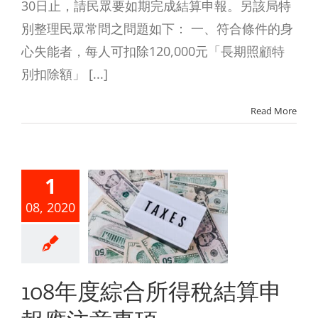
30日止，請民眾要如期完成結算申報。另該局特
別整理民眾常問之問題如下： 一、符合條件的身
心失能者，每人可扣除120,000元「長期照顧特
別扣除額」 [...]
Read More
1
8年度綜合
08, 2020
得稅結算
報應注意
事項
108年度綜合所得稅結算申
綜合所得稅