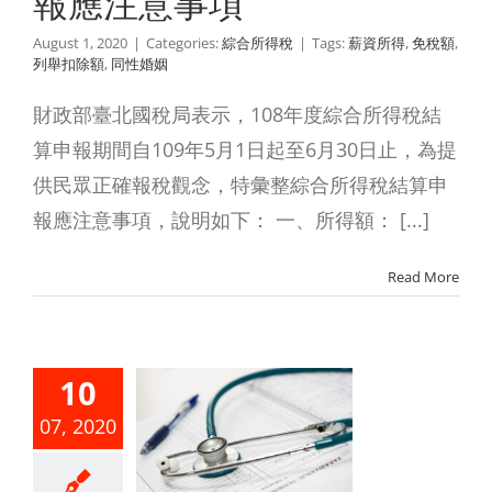
報應注意事項
August 1, 2020
|
Categories:
綜合所得稅
|
Tags:
薪資所得
,
免稅額
,
列舉扣除額
,
同性婚姻
財政部臺北國稅局表示，108年度綜合所得稅結
算申報期間自109年5月1日起至6月30日止，為提
供民眾正確報稅觀念，特彙整綜合所得稅結算申
報應注意事項，說明如下： 一、所得額： [...]
Read More
屬醫療行
10
之看護
07, 2020
，不得列
醫藥及生