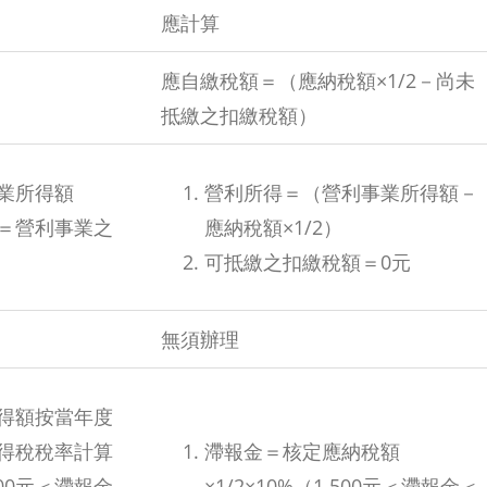
應計算
應自繳稅額＝（應納稅額×1/2－尚未
抵繳之扣繳稅額）
業所得額
營利所得＝（營利事業所得額－
＝營利事業之
應納稅額×1/2）
可抵繳之扣繳稅額＝0元
無須辦理
得額按當年度
得稅稅率計算
滯報金＝核定應納稅額
500元＜滯報金
×1/2×10%（1,500元＜滯報金＜