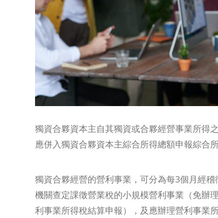
獨資合夥資本主自其獨資或合夥經營事業所得
應併入獨資合夥資本主綜合所得總額申報綜合
獨資合夥經營的營利事業，可分為每3個月經稽
機關查定課徵營業稅的小規模營利事業（免辦
利事業所得稅結算申報），及應辦理營利事業