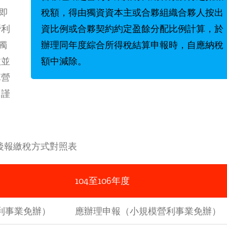
即
稅額，得由獨資資本主或合夥組織合夥人按出
營利
資比例或合夥契約約定盈餘分配比例計算，於
獨
辦理同年度綜合所得稅結算申報時，自應納稅
政並
額中減除。
算營
，謹
後報繳稅方式對照表
104至106年度
利事業免辦）
應辦理申報（小規模營利事業免辦）