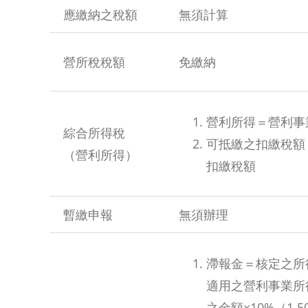
應繳納之稅額
無須計算
營所稅稅額
免繳納
營利所得＝營利事
綜合所得稅
可抵繳之扣繳稅額
（營利所得）
扣繳稅額
暫繳申報
無須辦理
滯報金＝核定之所
適用之營利事業所
之金額×10%（1,