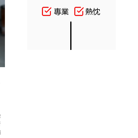
，
徵
所
獨