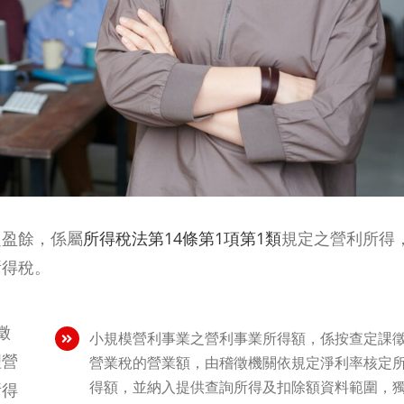
之盈餘，係屬
所得稅法第14條第1項第1類
規定之營利所得
所得稅。
徵
小規模營利事業之營利事業所得額，係按查定課
理營
營業稅的營業額，由稽徵機關依規定淨利率核定
得額，並納入提供查詢所得及扣除額資料範圍，
所得