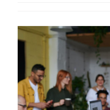
View
Larger
Image