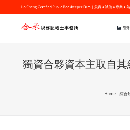
Skip
Ho Cheng Certified Public Bookkeeper Firm | 負責 ● 誠信 ● 專
to
content
營
獨資合夥資本主取自其
Home
-
綜合