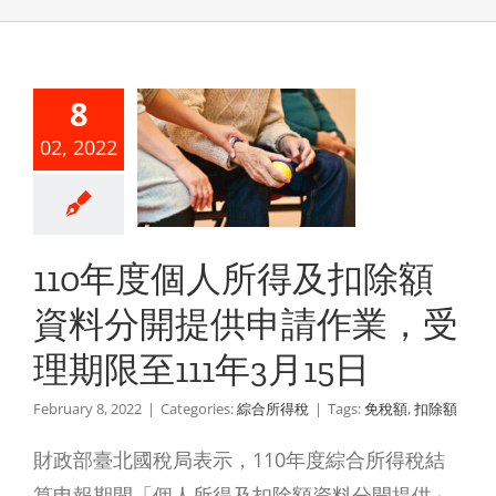
0年度個人
得及扣除
8
資料分開
02, 2022
供申請作
，受理期
111年3
110年度個人所得及扣除額
月15日
資料分開提供申請作業，受
綜合所得稅
理期限至111年3月15日
February 8, 2022
|
Categories:
綜合所得稅
|
Tags:
免稅額
,
扣除額
財政部臺北國稅局表示，110年度綜合所得稅結
算申報期間「個人所得及扣除額資料分開提供」