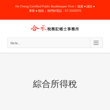
Skip
Ho Cheng Certified Public Bookkeeper Firm | 負責 ● 誠信 ●
to
專業 ● 熱忱 | 我們的電話：07-3335070
content
Go to...
綜合所得稅