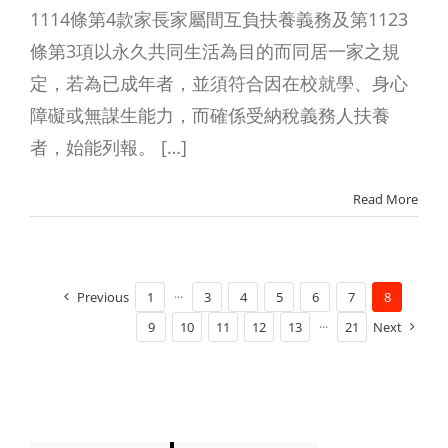
1114條第4款家長家屬間互負扶養義務及第1123
條第3項以永久共同生活為目的而同居一家之規
定，若為已成年者，並須符合因在校就學、身心
障礙或無謀生能力，而確係受納稅義務人扶養
者，始能列報。 […]
Read More
Previous
1
···
3
4
5
6
7
8
9
10
11
12
13
···
21
Next