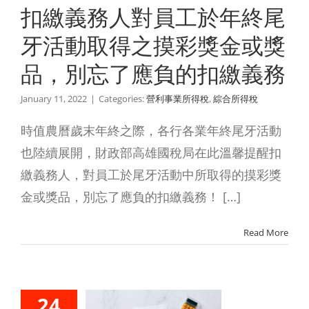
負的扣繳
扣繳義務人對員工於年終尾
義務
牙活動取得之摸彩獎金或獎
業所得稅
綜合所得
品，別忘了應負的扣繳義務
稅
January 11, 2022
|
Categories:
營利事業所得稅
,
綜合所得稅
時值農曆歲末年終之際，各行各業年終尾牙活動
也陸續展開，財政部高雄國稅局在此溫馨提醒扣
繳義務人，對員工於尾牙活動中所取得的摸彩獎
金或獎品，別忘了應負的扣繳義務！ […]
Read More
報扶養其
24
親屬或家