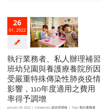
、私人辦
補習班幼
園與養護
26
養院所因
01, 2022
嚴重特殊
染性肺炎
情影響，
執行業務者、私人辦理補習
0年度適用
班幼兒園與養護療養院所因
費用率得
受嚴重特殊傳染性肺炎疫情
予調增
影響，110年度適用之費用
綜合所得稅
率得予調增
January 26, 2022
|
Categories:
綜合所得稅
|
Tags:
執行業務者