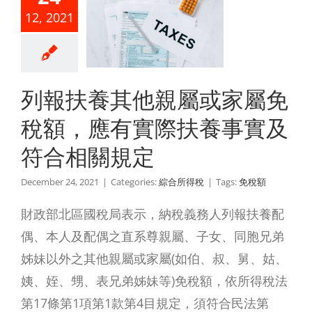
12, 2021
免稅額，
有實際扶
事實及符
列報扶養其他親屬或家屬免
相關規定
稅額，應有實際扶養事實及
綜合所得稅
符合相關規定
December 24, 2021
|
Categories:
綜合所得稅
|
Tags:
免稅額
財政部北區國稅局表示，納稅義務人列報扶養配
偶、本人及配偶之直系尊親屬、子女、同胞兄弟
姊妹以外之其他親屬或家屬(如伯、叔、舅、姑、
姨、姪、甥、表兄弟姊妹等)免稅額，依所得稅法
第17條第1項第1款第4目規定，須符合民法第