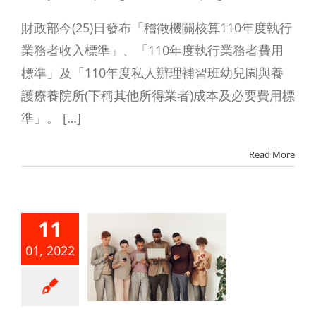
財政部今(25)日發布「稽徵機關核算110年度執行
業務者收入標準」、「110年度執行業務者費用
標準」及「110年度私人辦理補習班幼兒園與養
護療養院所(下稱其他所得業者)成本及必要費用標
準」。 […]
Read More
繳義務人
員工於年
尾牙活動
11
得之摸彩
01, 2022
金或獎
，別忘了