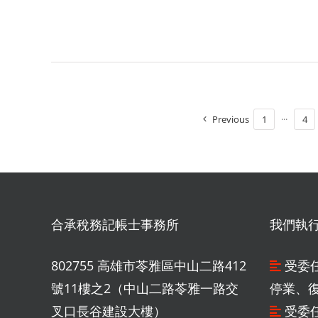
Previous
1
···
4
合承稅務記帳士事務所
我們執
802755 高雄市苓雅區中山二路412
受委
號11樓之2（中山二路苓雅一路交
停業、
叉口長谷建設大樓）
受委