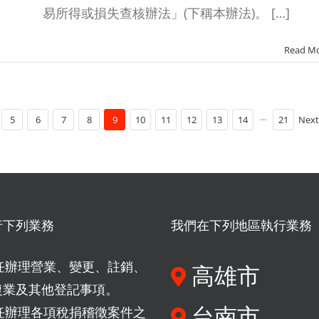
易所得或損失查核辦法」(下稱本辦法)。 […]
Read M
5
6
7
8
9
10
11
12
13
14
···
21
Next
行下列業務
我們在下列地區執行業務
任辦理營業、變更、註銷、
高雄市
復業及其他登記事項。
台南市
任辦理各項稅捐稽徵案件之