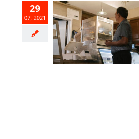
29
遲付租金或
07, 2021
租約而加收
應開立發票
稅或辦理免
憑單申報
業稅
綜合所得稅