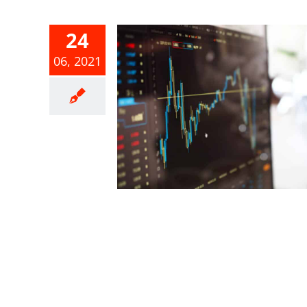
24
06, 2021
「個人有價
所得或損失
辦法」
合所得稅