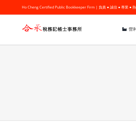
Skip
Ho Cheng Certified Public Bookkeeper Firm | 負責 ● 誠信 ● 專
to
content
營