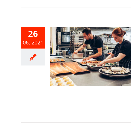
26
06, 2021
離身簽章要
免遭人虛報
薪資
得稅
綜合所得稅