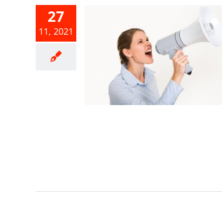
27
年度綜合所得
11, 2021
基本稅額相
、扣除額、
及計算退職
免稅之金額
得稅
綜合所得稅