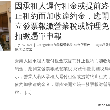
因承租人遲付租金或提前終
止租約而加收違約金，應開
立發票報繳營業稅或辦理免
扣繳憑單申報
July 29, 2021
|
Categories:
加值型營業稅
,
綜合所得稅
|
Tags:
租賃
得
,
租金支出
營業人因承租人遲付租金或提前終止租約而加收
約金，應開立發票報繳營業稅 財政部臺北國稅局
示，營業人若因承租人遲付租金或提前終止租約
依約加收違約金者，應依法開立統一發票報繳營
稅。 [...]
Read M