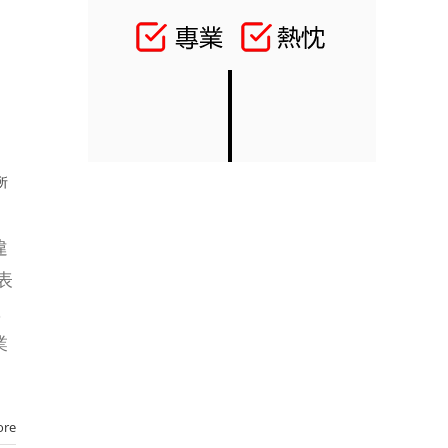
所
違
表
，
業
ore