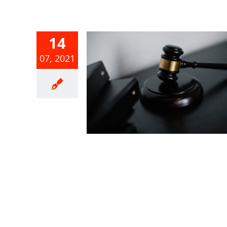
14
07, 2021
得執行債務
所分配之款
意綜合所得
稅規定
合所得稅