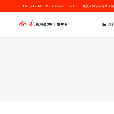
Skip
Ho Cheng Certified Public Bookkeeper Firm | 負責 ● 誠信 ● 專
to
content
營