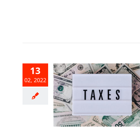
13
或離婚列報
02, 2022
免稅額，若
議未果，將
記等事證作
定標準
合所得稅