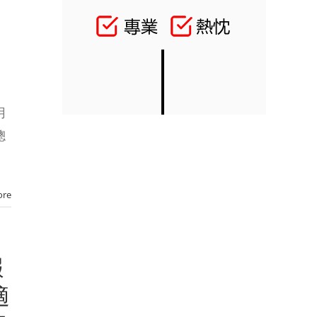
用
總
ore
報
適