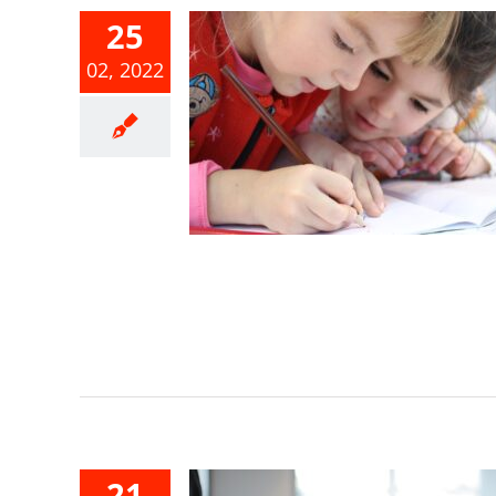
25
02, 2022
稅結算申報
年而「無謀
子女免稅額
規定
合所得稅
21