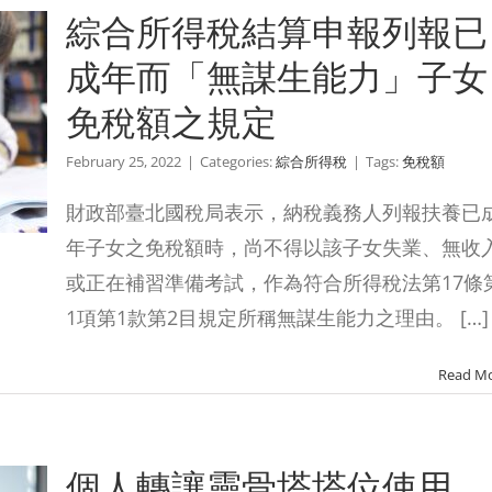
綜合所得稅結算申報列報已
成年而「無謀生能力」子女
免稅額之規定
February 25, 2022
|
Categories:
綜合所得稅
|
Tags:
免稅額
財政部臺北國稅局表示，納稅義務人列報扶養已
年子女之免稅額時，尚不得以該子女失業、無收
或正在補習準備考試，作為符合所得稅法第17條
1項第1款第2目規定所稱無謀生能力之理由。 […]
Read M
個人轉讓靈骨塔塔位使用