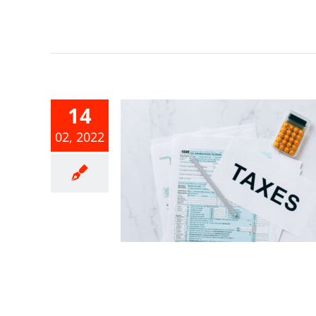
14
02, 2022
個人所得及扣
分開提供，
111年3月15
日止
合所得稅