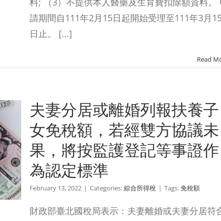
料; （3）不提供本人醫藥及生育費扣除額資料。 
請期間自111年2月15日起開始受理至111年3月1
日止。 [...]
Read M
夫妻分居或離婚列報扶養子
女免稅額，若經雙方協議未
果，將按監護登記等事證作
為認定標準
February 13, 2022
|
Categories:
綜合所得稅
|
Tags:
免稅額
財政部臺北國稅局表示：夫妻離婚或夫妻分居符