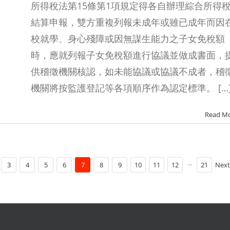
所得稅法第15條第1項規定得各自辦理綜合所得
結算申報，雙方重複列報未成年或雖已成年而因
校就學、身心殘障或因無謀生能力之子女免稅額
時，應就列報子女免稅額進行協議並做成書面，
供稽徵機關核認，如未能協議或協議不成者，稽
機關將按監護登記等各項順序作為認定標準。 […
Read M
3
4
5
6
7
8
9
10
11
12
···
21
Next