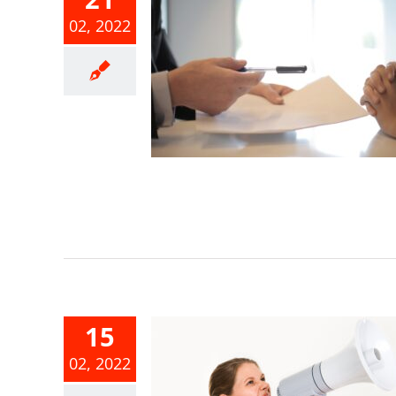
02, 2022
靈骨塔塔位
所獲利益屬
所得，應申
綜合所得稅
合所得稅
15
綜合所得稅結
02, 2022
額試算服務