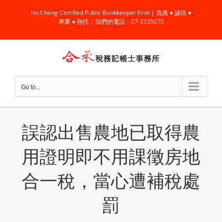
Skip
Ho Cheng Certified Public Bookkeeper Firm | 負責 ● 誠信 ●
to
專業 ● 熱忱 | 我們的電話：07-3335070
content
Go to...
誤認出售農地已取得農
用證明即不用課徵房地
合一稅，當心遭補稅處
罰