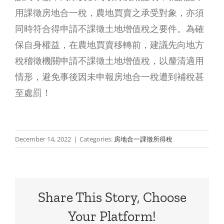
用課徵房地合一稅，農地買賣之承受對象，亦須
同時符合得申請不課徵土地增值稅之要件。為確
保自身權益，在農地買賣移轉前，建議先向地方
稅稽徵機關申請不課徵土地增值稅，以釐清適用
送
情形，避免事後因未申報房地合一稅遭到補稅甚
房
至處罰！
還
是
December 14, 2022
|
Categories:
房地合一課徵所得稅
送
錢？
父
Share This Story, Choose
母
Your Platform!