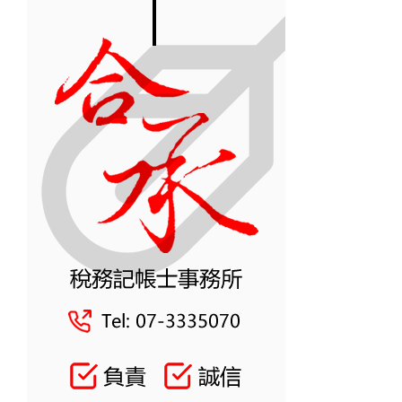
差
5
倍」！
國
稅
局
案
例
深
度
解
析