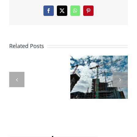
贊
助
Facebook
X
WhatsApp
Pinterest
子
女
Related Posts
買
房，
訂定111年度
營利事業出
選
個人出售房
售不動產所
錯
屋之財產交
得歸屬年度
方
易所得計算
認定方式
式
規定
「稅
金