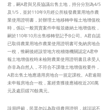
君，嗣A君與兄長協議出售土地，持分分別為4/5
及1/5，並於110年9月經公所核發農業用地作農
業使用證明書，於辦理土地移轉申報土地增值稅
時，係以一般買賣案件申報並繳納土地增值稅，
嗣於110年10月出售移轉登記予B公司。A君自認
已取得農業用地作農業使用證明書可免納房地合
一稅，惟嗣後經該管地方稅稽徵機關認定A君申
報土地增值稅時未檢附農業使用證明書且承受人
亦非為自然人，不符合不課徵土地增值稅要件，
A君出售土地應適用房地合一規定課稅。A君逾期
未申報房地合一稅，案經查獲後應補稅近200萬
元及處罰鍰70餘萬元。
該局呼籲，民眾勿以為取得農用證明，就誤認不