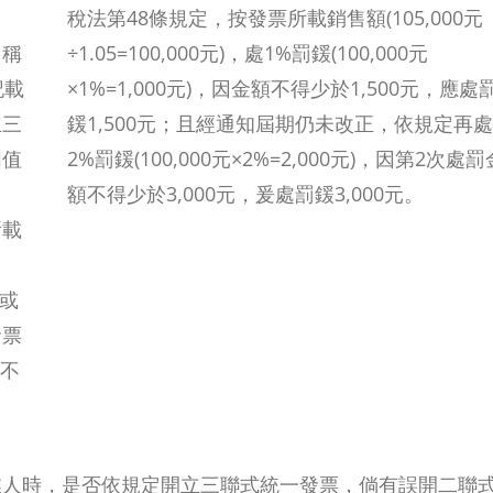
售
稅法第48條規定，按發票所載銷售額(105,000元
名稱
÷1.05=100,000元)，處1%罰鍰(100,000元
記載
×1%=1,000元)，因金額不得少於1,500元，應處
立三
鍰1,500元；且經通知屆期仍未改正，依規定再處
加值
2%罰鍰(100,000元×2%=2,000元)，因第2次處罰
額不得少於3,000元，爰處罰鍰3,000元。
所載
正或
發票
，不
2026
網
紅
爸
業人時，是否依規定開立三聯式統一發票，倘有誤開二聯