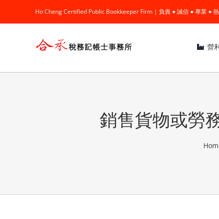
Skip
Ho Cheng Certified Public Bookkeeper Firm | 負責 ● 誠信 ● 專
to
content
營
銷售貨物或勞
Hom