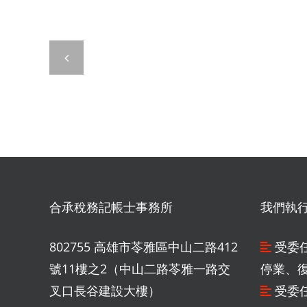
能
撐
多
久？
解
析
2025
財
合承稅務記帳士事務所
我們執
政
部
802755 高雄市苓雅區中山二路412
受委
號11樓之2（中山二路苓雅一路交
停業、
最
叉口長谷建設大樓）
受委
新