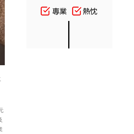
二
元
及
業