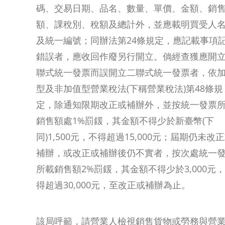
碼、交易日期、品名、數量、單價、金額、銷
額、課稅別、稅額及總計外，並應載明買受人
及統一編號；同辦法第24條規定，應記載事項
錯誤者，應收回作廢另行開立。倘經查獲應開
聯式統一發票而誤開立二聯式統一發票者，依
型及非加值型營業稅法(下稱營業稅法)第48條規
定，除通知限期改正或補辦外，並按統一發票
銷售額處1%罰鍰，其金額不得少於新臺幣(下
同)1,500元，不得超過15,000元；屆期仍未改
補辦，或改正或補辦後仍不實者，按次處統一
所載銷售額2%罰鍰，其金額不得少於3,000元
網
得超過30,000元，至改正或補辦為止。
紅
名
該局呼籲，請營業人檢視銷售貨物或勞務與營