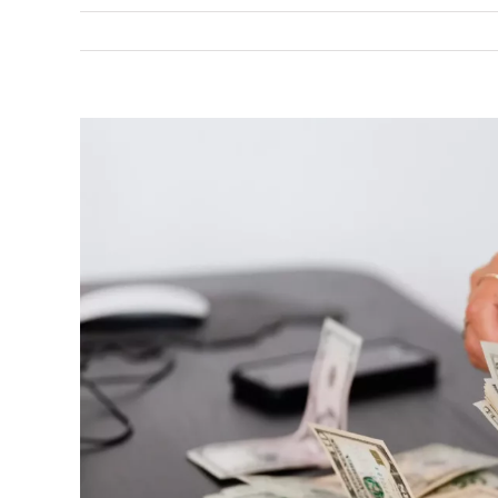
View
Larger
Image