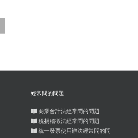
統
稅
社區有這5種收入
發票用
稅
要課稅？管委會如
跨期開
稅
何合法節稅、避開
罰，教
罰稅陷阱！
「稅
經常問的問題
商業會計法經常問的問題
稅捐稽徵法經常問的問題
統一發票使用辦法經常問的問