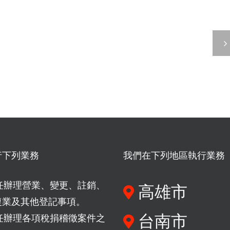
多賣場經營必開
要
獨
一發票！達營業
繳
資
起徵點應即辦理
稅
商
籍登記，避開補
嗎？
號
加罰的「分身陷
「輔
繼
阱」
導
承
期」
存
結
貨、
行下列業務
我們在下列地區執行業務
束
資
任辦理營業、變更、註銷、
高雄市
前
產
復業及其他登記事項。
你
「免
台南市
任辦理各項稅捐稽徵案件之