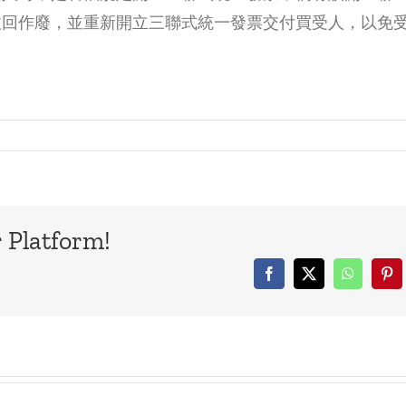
收回作廢，並重新開立三聯式統一發票交付買受人，以免
稅
爸
務
留
全
給
攻
我
略：
的
YouTube
飲
分
料
 Platform!
潤、
店
Facebook
X
WhatsAp
Pin
直
要
播
課
打
稅
賞
嗎？