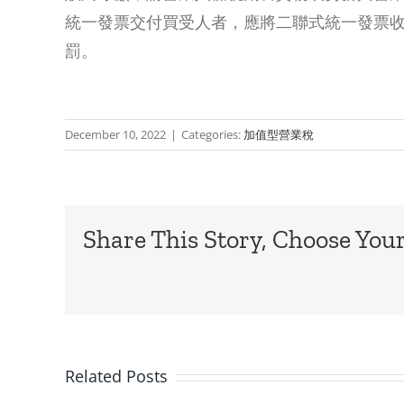
店
統一發票交付買受人者，應將二聯式統一發票
為
罰。
何
不
December 10, 2022
|
Categories:
加值型營業稅
用
開
發
Share This Story, Choose Your
票？
1%
稅
率
Related Posts
還