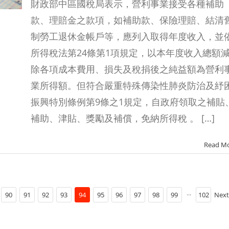
財政部中區國稅局表示，營利事業接受各種補助
款、理賠金之款項，如補助款、保險理賠、結清
制勞工退休金帳戶等，應列入取得年度收入，並
所得稅法第24條第1項規定，以本年度收入總額
除各項成本費用、損失及稅捐後之純益額為營利
業所得額。但符合嚴重特殊傳染性肺炎防治及紓
振興特別條例第9條之1規定，自政府領取之補貼
補助、津貼、獎勵及補償，免納所得稅 。 […]
Read M
90
91
92
93
94
95
96
97
98
99
···
102
Next