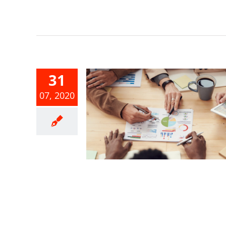
31
07, 2020
繕寫「結餘
畫」應注意
事項
未分類