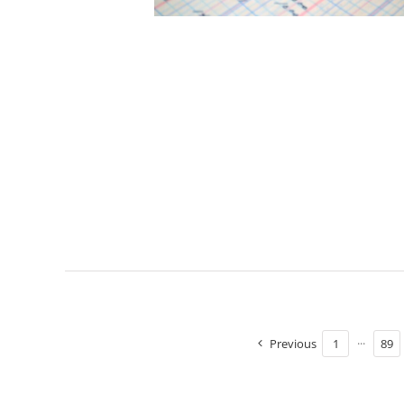
得稅
加值型營業稅
Previous
1
···
89