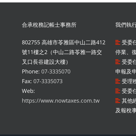
合承稅務記帳士事務所
我們執
802755 高雄市苓雅區中山二路412
受委
號11樓之2（中山二路苓雅一路交
停業、
叉口長谷建設大樓）
受委
Phone:
07-3335070
申報及
Fax:
07-3335073
受理
Web:
受委
https://www.nowtaxes.com.tw
其他
及報稅