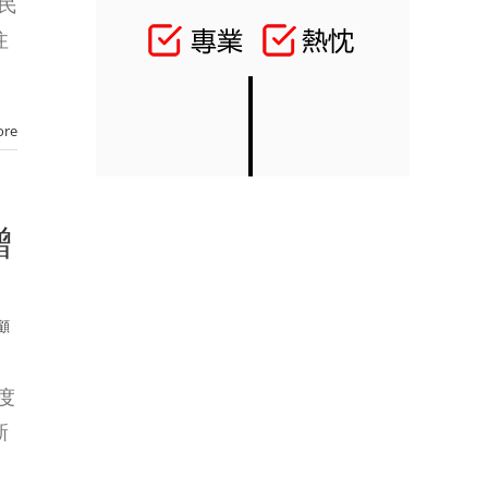
供民
注
ore
增
顧
度
新