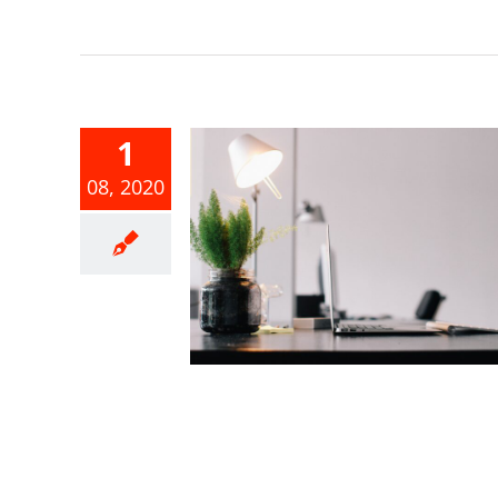
1
08, 2020
償供他人使
應計算租賃
收入
合所得稅