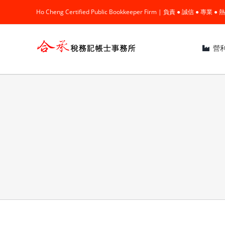
Skip
Ho Cheng Certified Public Bookkeeper Firm | 負責 ● 誠信 ● 專
to
content
營