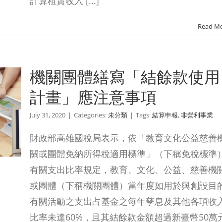
計算租賃收入 [...]
Read M
機關團體繕寫「結餘款使用
計畫」應注意事項
July 31, 2020
|
Categories:
未分類
|
Tags:
結算申報
,
非營利事業
財政部高雄國稅局表示，依「教育文化公益慈善
關或團體免納所得稅適用標準」（下稱免稅標準
有關支出比率規定，教育、文化、公益、慈善機
或團體（下稱機關團體）當年度如用於與創設目
有關活動之支出占基金之每年孳息及其他各項收
比率未達60%，且其結餘款金額超過新臺幣50萬