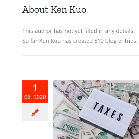
About
Ken Kuo
This author has not yet filled in any details.
So far Ken Kuo has created 510 blog entries.
1
08, 2020
綜合所得稅結
應注意事項
合所得稅