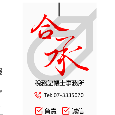
報
除
算